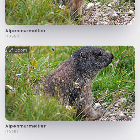
Alpenmurmeltier
f10950
Zoom
Alpenmurmeltier
f10951