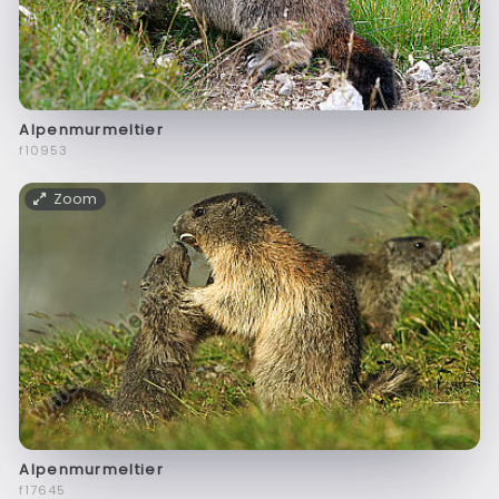
Alpenmurmeltier
f10953
Zoom
Alpenmurmeltier
f17645