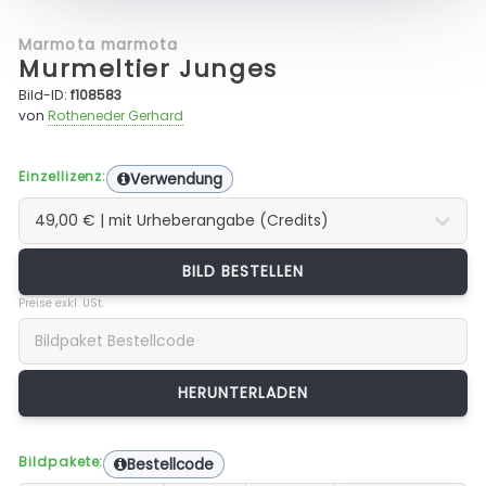
Marmota marmota
Murmeltier Junges
Bild-ID:
f108583
von
Rotheneder Gerhard
Einzellizenz:
Verwendung
BILD BESTELLEN
Preise exkl. USt.
Bildpakete:
Bestellcode