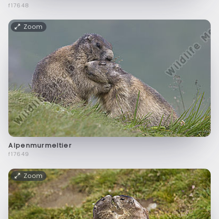
f17648
Zoom
Alpenmurmeltier
f17649
Zoom