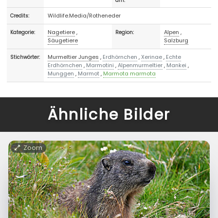
am:
Wildlife.Media/Rotheneder
Credits:
Nagetiere
,
Alpen
,
Kategorie:
Region:
Säugetiere
Salzburg
Murmeltier Junges
,
Erdhörnchen
,
Xerinae
,
Echte
Stichwörter:
Erdhörnchen
,
Marmotini
,
Alpenmurmeltier
,
Mankei
,
Munggen
,
Marmot
,
Marmota marmota
Ähnliche Bilder
Zoom