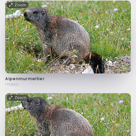
Zoom
Alpenmurmeltier
f10952
Zoom