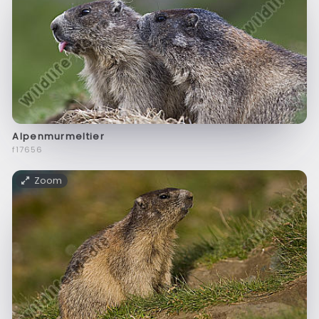
Alpenmurmeltier
f17656
Zoom