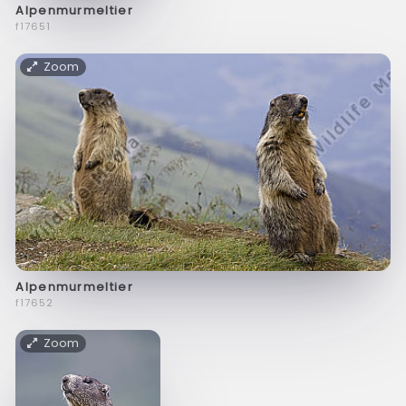
Alpenmurmeltier
f17651
Zoom
Alpenmurmeltier
f17652
Zoom