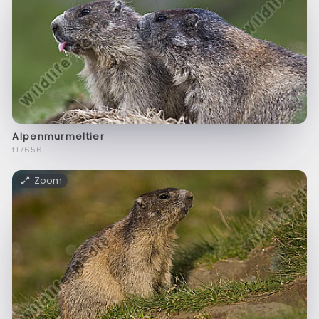
Alpenmurmeltier
f17656
Zoom