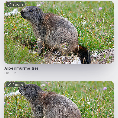
Zoom
Alpenmurmeltier
f10952
Zoom