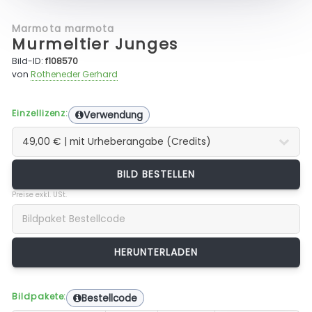
Marmota marmota
Murmeltier Junges
Bild-ID:
f108570
von
Rotheneder Gerhard
Einzellizenz:
Verwendung
BILD BESTELLEN
Preise exkl. USt.
Bildpakete:
Bestellcode