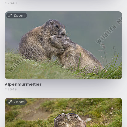
f17648
Zoom
Alpenmurmeltier
f17649
Zoom