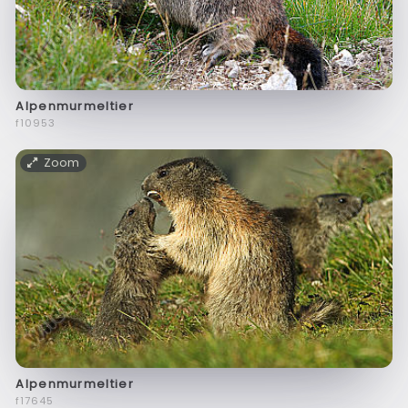
Alpenmurmeltier
f10953
Zoom
Alpenmurmeltier
f17645