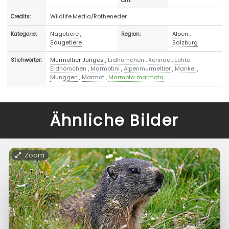
am:
Wildlife.Media/Rotheneder
Credits:
Nagetiere
,
Alpen
,
Kategorie:
Region:
Säugetiere
Salzburg
Murmeltier Junges
,
Erdhörnchen
,
Xerinae
,
Echte
Stichwörter:
Erdhörnchen
,
Marmotini
,
Alpenmurmeltier
,
Mankei
,
Munggen
,
Marmot
,
Marmota marmota
Ähnliche Bilder
Zoom