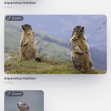
Alpenmurmeltier
f17651
Zoom
Alpenmurmeltier
f17652
Zoom