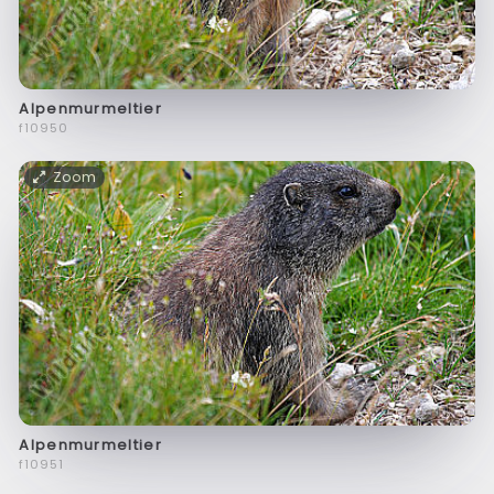
Alpenmurmeltier
f10950
Zoom
Alpenmurmeltier
f10951