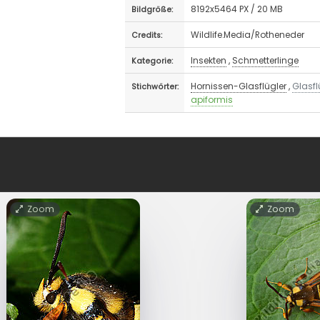
8192x5464 PX / 20 MB
Bildgröße:
Wildlife.Media/Rotheneder
Credits:
Insekten
,
Schmetterlinge
Kategorie:
Hornissen-Glasflügler
,
Glasfl
Stichwörter:
apiformis
Zoom
Zoom