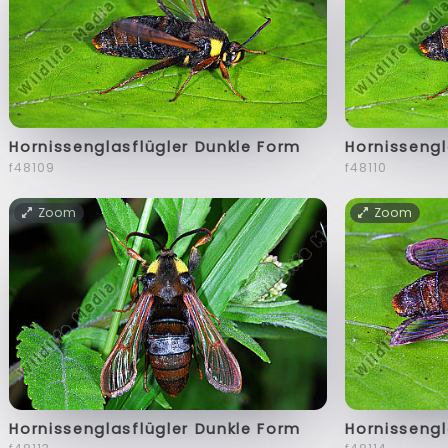
Hornissenglasflügler Dunkle Form
Hornissengl
f48109
f48110
Zoom
Zoom
Hornissenglasflügler Dunkle Form
Hornissengl