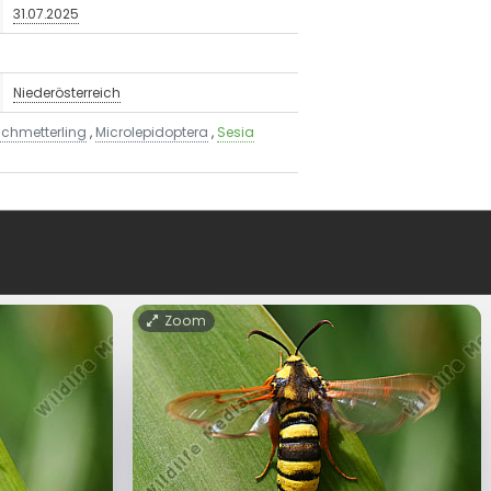
31.07.2025
Niederösterreich
schmetterling
,
Microlepidoptera
,
Sesia
Zoom