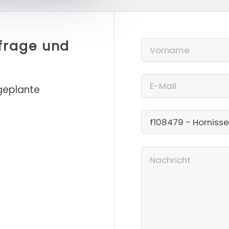
nfrage und
 geplante