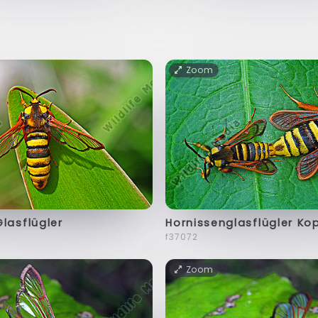
Zoom
lasflügler
Hornissenglasflügler Ko
f37072
Zoom