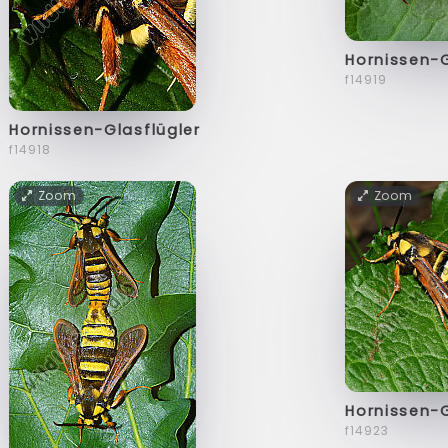
Hornissen-G
f14919
Hornissen-Glasflügler
f14918
Zoom
Zoom
Hornissen-G
f14923