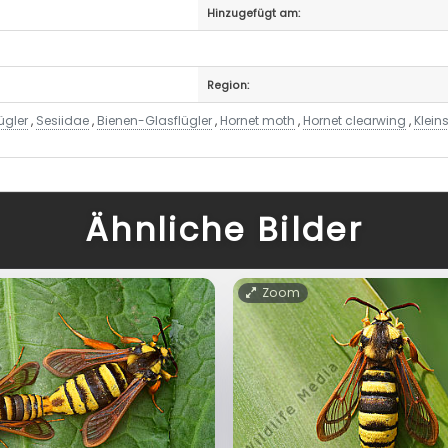
Hinzugefügt am:
Region:
ügler
,
Sesiidae
,
Bienen-Glasflügler
,
Hornet moth
,
Hornet clearwing
,
Klein
Ähnliche Bilder
Zoom