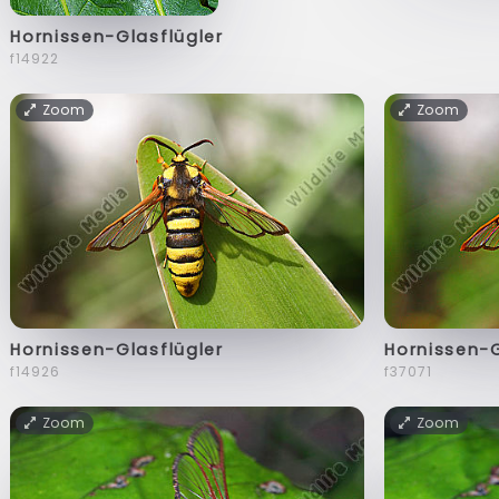
Hornissen-Glasflügler
f14922
Zoom
Zoom
Hornissen-Glasflügler
Hornissen-G
f14926
f37071
Zoom
Zoom