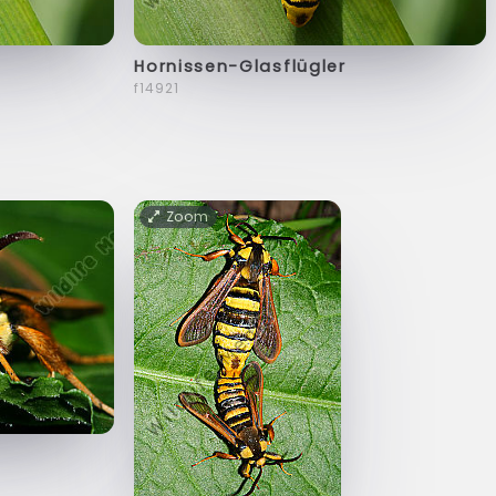
Hornissen-Glasflügler
f14921
Zoom