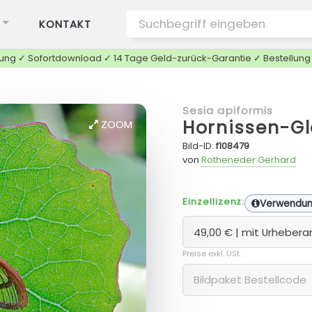
KONTAKT
tung ✓ Sofortdownload ✓ 14 Tage Geld-zurück-Garantie ✓ Bestellun
Sesia apiformis
Hornissen-Gl
ZOOM
Bild-ID:
f108479
von
Rotheneder Gerhard
Einzellizenz:
Verwendu
Preise exkl. USt.