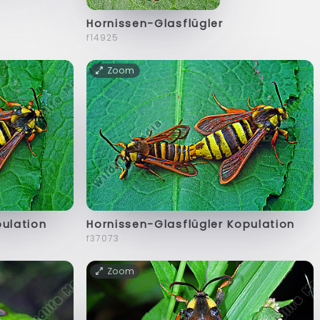
Hornissen-Glasflügler
f14925
Zoom
pulation
Hornissen-Glasflügler Kopulation
f37073
Zoom