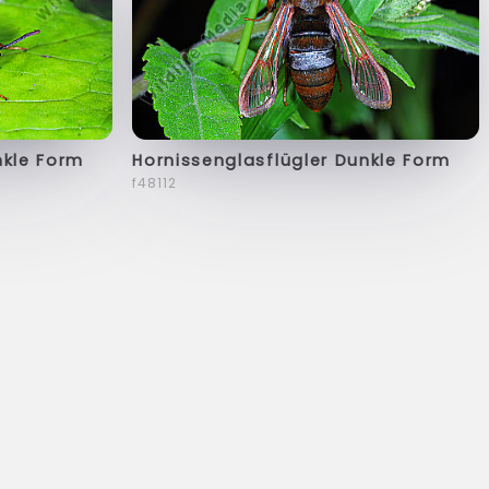
nkle Form
Hornissenglasflügler Dunkle Form
f48112