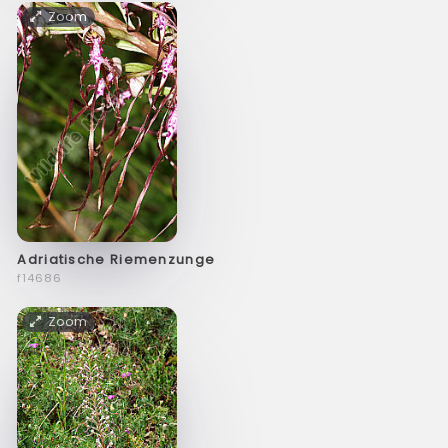
Zoom
Adriatische Riemenzunge
f14686
Zoom