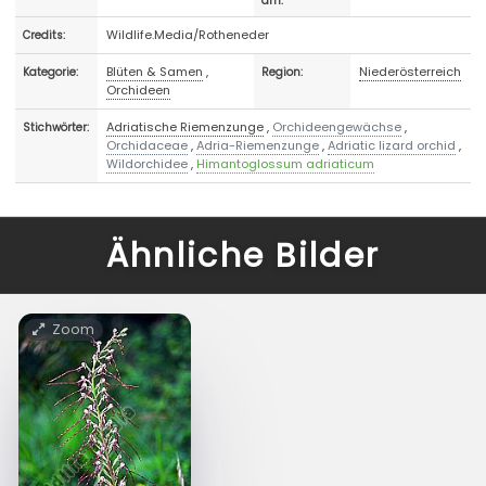
am:
Wildlife.Media/Rotheneder
Credits:
Blüten & Samen
,
Niederösterreich
Kategorie:
Region:
Orchideen
Adriatische Riemenzunge
,
Orchideengewächse
,
Stichwörter:
Orchidaceae
,
Adria-Riemenzunge
,
Adriatic lizard orchid
,
Wildorchidee
,
Himantoglossum adriaticum
Ähnliche Bilder
Zoom