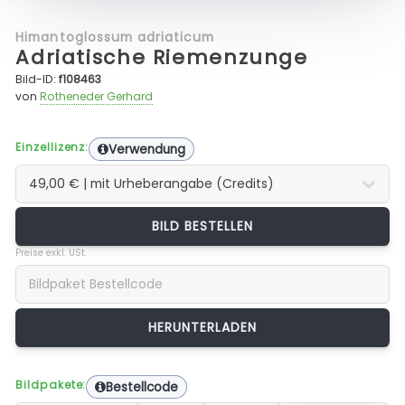
Himantoglossum adriaticum
Adriatische Riemenzunge
Bild-ID:
f108463
von
Rotheneder Gerhard
Einzellizenz:
Verwendung
BILD BESTELLEN
Preise exkl. USt.
Bildpakete:
Bestellcode