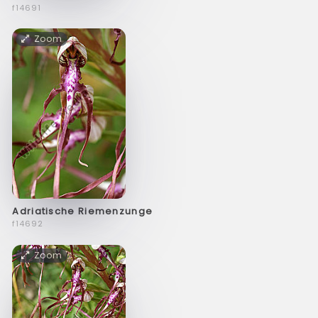
f14691
Zoom
Adriatische Riemenzunge
f14692
Zoom