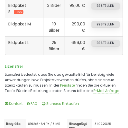
Bildpaket
3 Bilder
99,00 €
BESTELLEN
S
Tipp
Bildpaket M
10
299,00
BESTELLEN
Bilder
€
Bildpaket L
25
699,00
BESTELLEN
Bilder
€
Lizenzfrei
Lizenzfrei bedeutet, dass Sie das gekaufte Bild für beliebig viele
Anwendungen bzw. Projekte verwenden dürfen, ohne eine neue
Lizenz kaufen zu müssen. In der
Preisliste
finden Sie die aktuellen
Tarife. Für eine Bestellung senden Sie uns bitte eine
E-Mail Anfrage
.
Kontakt
FAQ
Sicheres Einkaufen
8192x5464 PX / 8 MB
31.07.2025
Bildgröße:
Hinzugefügt