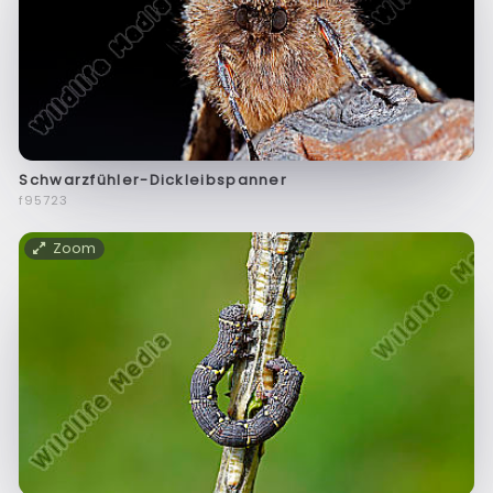
Schwarzfühler-Dickleibspanner
f95723
Zoom