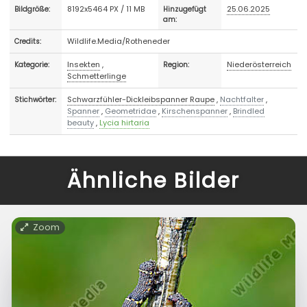
8192x5464 PX / 11 MB
25.06.2025
Bildgröße:
Hinzugefügt
am:
Wildlife.Media/Rotheneder
Credits:
Insekten
,
Niederösterreich
Kategorie:
Region:
Schmetterlinge
Schwarzfühler-Dickleibspanner Raupe
,
Nachtfalter
,
Stichwörter:
Spanner
,
Geometridae
,
Kirschenspanner
,
Brindled
beauty
,
Lycia hirtaria
Ähnliche Bilder
Zoom