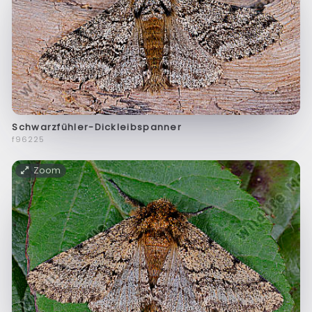
Schwarzfühler-Dickleibspanner
f96225
Zoom