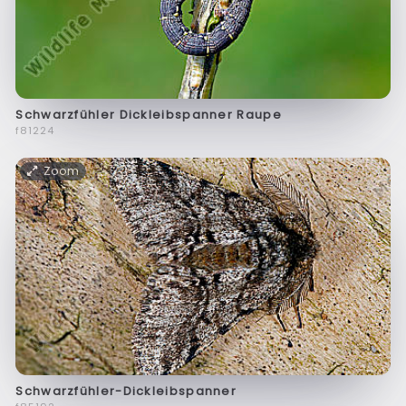
Schwarzfühler Dickleibspanner Raupe
f81224
Zoom
Schwarzfühler-Dickleibspanner