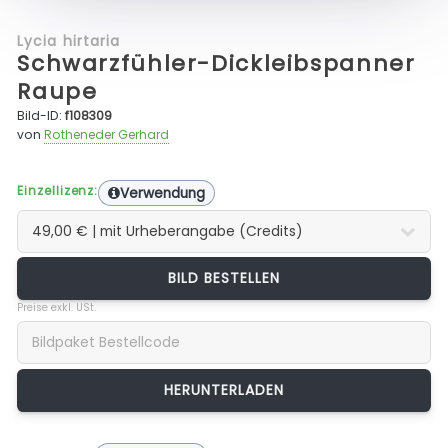
Lycia hirtaria
Schwarzfühler-Dickleibspanner
Raupe
Bild-ID:
f108309
von
Rotheneder Gerhard
Einzellizenz:
Verwendung
BILD BESTELLEN
Preise exkl. USt.