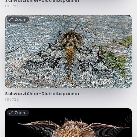
Schwarzfühler-Dickleibspanner
f95721
Zoom
Schwarzfühler-Dickleibspanner
f95722
Zoom