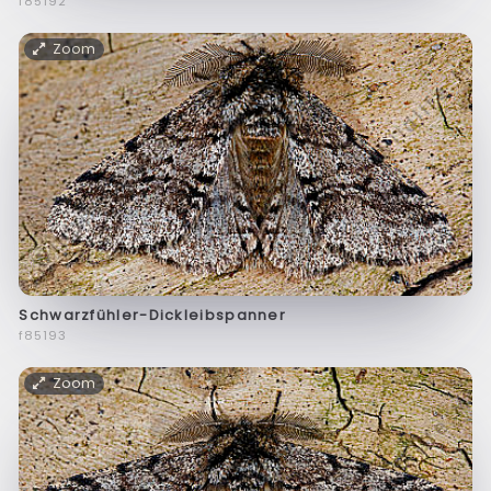
f85192
Zoom
Schwarzfühler-Dickleibspanner
f85193
Zoom