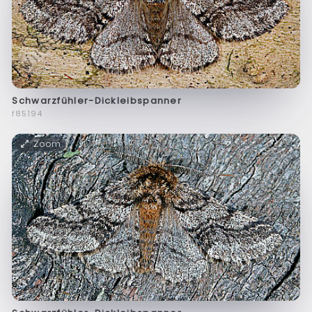
Schwarzfühler-Dickleibspanner
f85194
Zoom