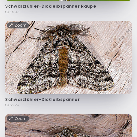
Schwarzfühler-Dickleibspanner Raupe
f95993
Zoom
Schwarzfühler-Dickleibspanner
f96224
Zoom