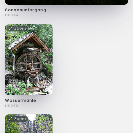
Sonnenuntergang
f10044
Zoom
Wassermühle
f10059
Zoom