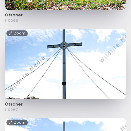
Ötscher
f10066
Zoom
Ötscher
f10067
Zoom