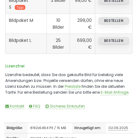
Bildpaket
3 Bilder
99,00 €
BESTELLEN
S
Tipp
Bildpaket M
10
299,00
BESTELLEN
Bilder
€
Bildpaket L
25
699,00
BESTELLEN
Bilder
€
Lizenzfrei
Lizenzfrei bedeutet, dass Sie das gekaufte Bild für beliebig viele
Anwendungen bzw. Projekte verwenden dürfen, ohne eine neue
Lizenz kaufen zu müssen. In der
Preisliste
finden Sie die aktuellen
Tarife. Für eine Bestellung senden Sie uns bitte eine
E-Mail Anfrage
.
Kontakt
FAQ
Sicheres Einkaufen
8192x5464 PX / 15 MB
02.06.2025
Bildgröße:
Hinzugefügt am: