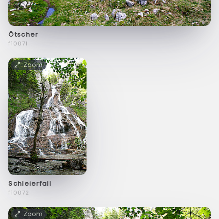
Ötscher
f10071
Zoom
Schleierfall
f10072
Zoom