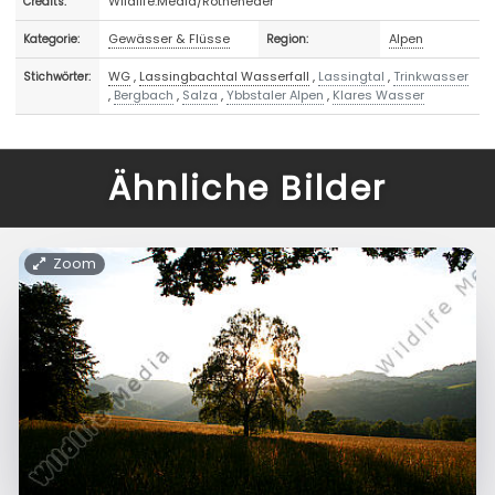
Wildlife.Media/Rotheneder
Credits:
Gewässer & Flüsse
Alpen
Kategorie:
Region:
WG
,
Lassingbachtal Wasserfall
,
Lassingtal
,
Trinkwasser
Stichwörter:
,
Bergbach
,
Salza
,
Ybbstaler Alpen
,
Klares Wasser
Ähnliche Bilder
Zoom