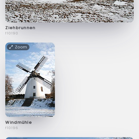
Ziehbrunnen
f10190
Zoom
Windmühle
f10196