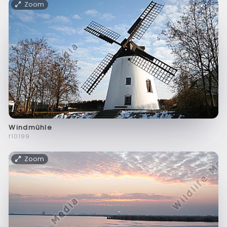
Zoom
Windmühle
f10199
Zoom