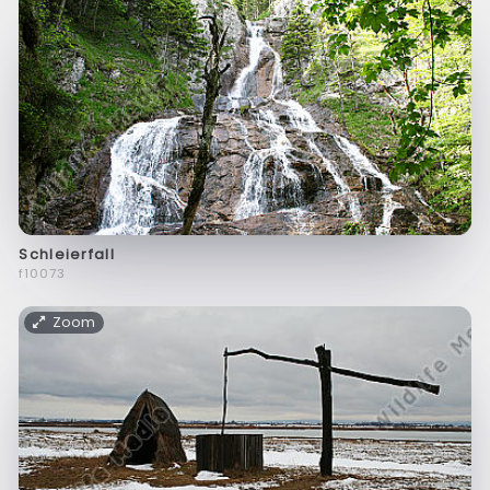
Schleierfall
f10073
Zoom