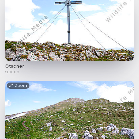
Ötscher
f10068
Zoom