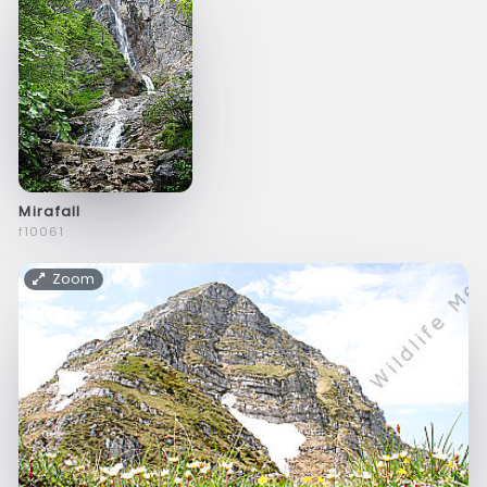
Mirafall
f10061
Zoom