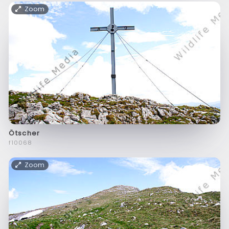
Zoom
Ötscher
f10068
Zoom