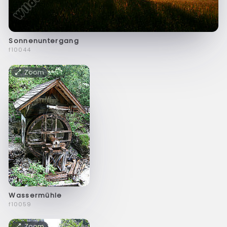
Sonnenuntergang
f10044
Zoom
Wassermühle
f10059
Zoom