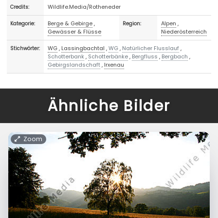
Wildlife.Media/Rotheneder
Credits:
Berge & Gebirge
,
Alpen
,
Kategorie:
Region:
Gewässer & Flüsse
Niederösterreich
WG
,
Lassingbachtal
,
WG
,
Natürlicher Flusslauf
,
Stichwörter:
Schotterbank
,
Schotterbänke
,
Bergfluss
,
Bergbach
,
Gebirgslandschaft
,
Irxenau
Ähnliche Bilder
Zoom