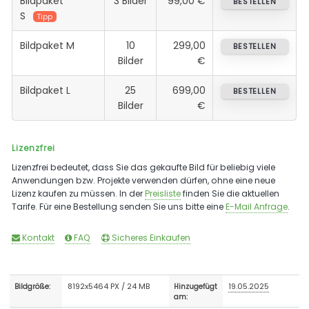
Bildpaket
3 Bilder
99,00 €
BESTELLEN
S
Tipp
Bildpaket M
10
299,00
BESTELLEN
Bilder
€
Bildpaket L
25
699,00
BESTELLEN
Bilder
€
Lizenzfrei
Lizenzfrei bedeutet, dass Sie das gekaufte Bild für beliebig viele
Anwendungen bzw. Projekte verwenden dürfen, ohne eine neue
Lizenz kaufen zu müssen. In der
Preisliste
finden Sie die aktuellen
Tarife. Für eine Bestellung senden Sie uns bitte eine
E-Mail Anfrage
.
Kontakt
FAQ
Sicheres Einkaufen
8192x5464 PX / 24 MB
19.05.2025
Bildgröße:
Hinzugefügt
am: