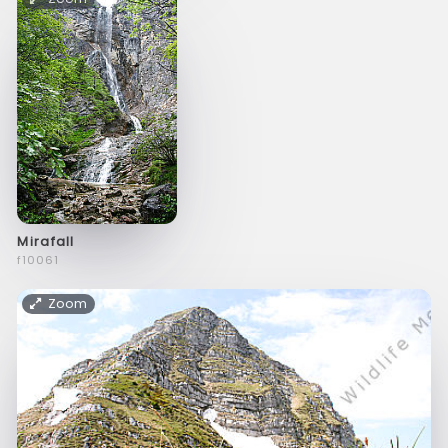
Mirafall
f10061
Zoom