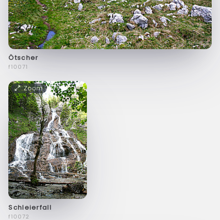
Ötscher
f10071
Zoom
Schleierfall
f10072