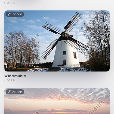
f10196
Zoom
Windmühle
f10199
Zoom