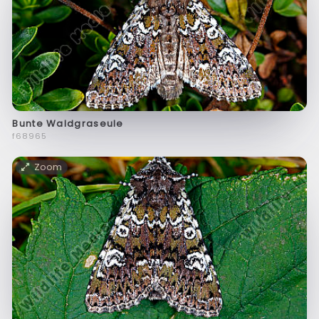
Bunte Waldgraseule
f68965
Zoom