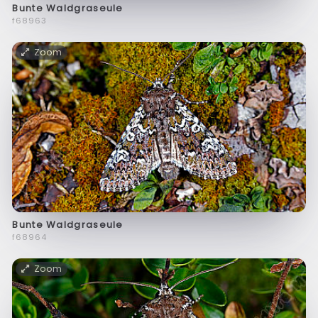
Bunte Waldgraseule
f68963
Zoom
Bunte Waldgraseule
f68964
Zoom