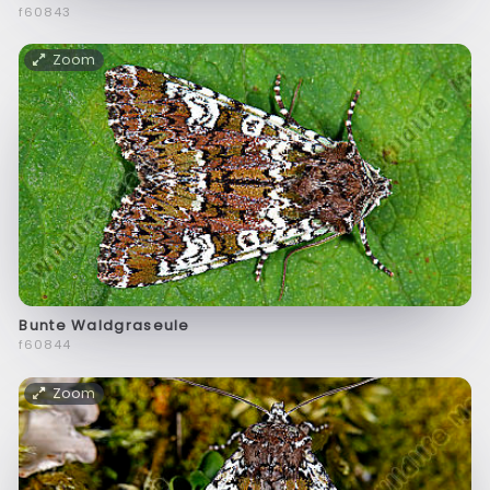
f60843
Zoom
Bunte Waldgraseule
f60844
Zoom