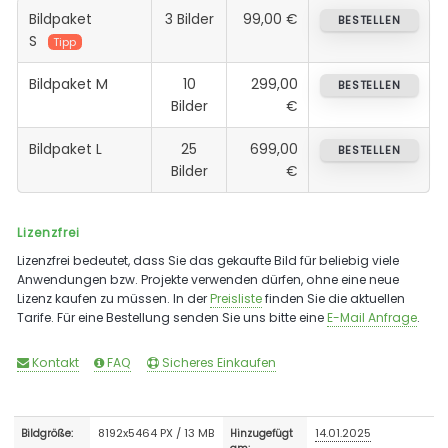
Bildpaket
3 Bilder
99,00 €
BESTELLEN
S
Tipp
Bildpaket M
10
299,00
BESTELLEN
Bilder
€
Bildpaket L
25
699,00
BESTELLEN
Bilder
€
Lizenzfrei
Lizenzfrei bedeutet, dass Sie das gekaufte Bild für beliebig viele
Anwendungen bzw. Projekte verwenden dürfen, ohne eine neue
Lizenz kaufen zu müssen. In der
Preisliste
finden Sie die aktuellen
Tarife. Für eine Bestellung senden Sie uns bitte eine
E-Mail Anfrage
.
Kontakt
FAQ
Sicheres Einkaufen
8192x5464 PX / 13 MB
14.01.2025
Bildgröße:
Hinzugefügt