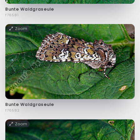
Bunte Waldgraseule
f76581
Zoom
Bunte Waldgraseule
f76582
Zoom