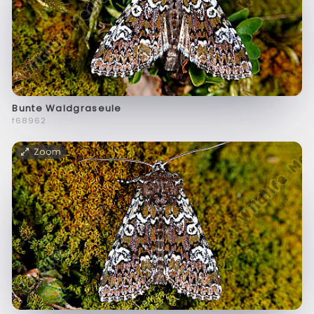
Bunte Waldgraseule
f68962
Zoom