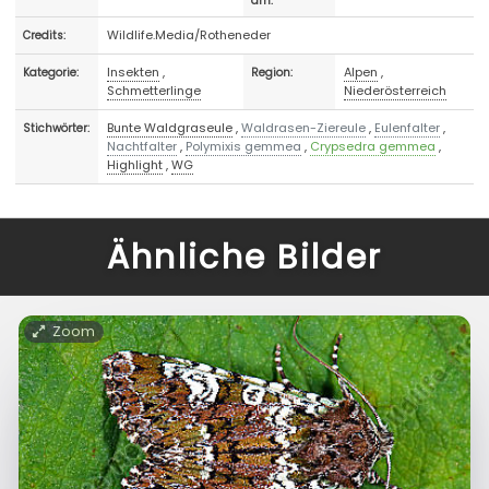
am:
Wildlife.Media/Rotheneder
Credits:
Insekten
,
Alpen
,
Kategorie:
Region:
Schmetterlinge
Niederösterreich
Bunte Waldgraseule
,
Waldrasen-Ziereule
,
Eulenfalter
,
Stichwörter:
Nachtfalter
,
Polymixis gemmea
,
Crypsedra gemmea
,
Highlight
,
WG
Ähnliche Bilder
Zoom