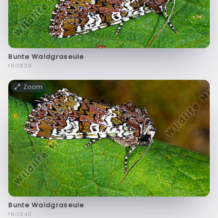
Bunte Waldgraseule
f60839
Zoom
Bunte Waldgraseule
f60840