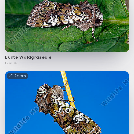
Bunte Waldgraseule
f76583
Zoom