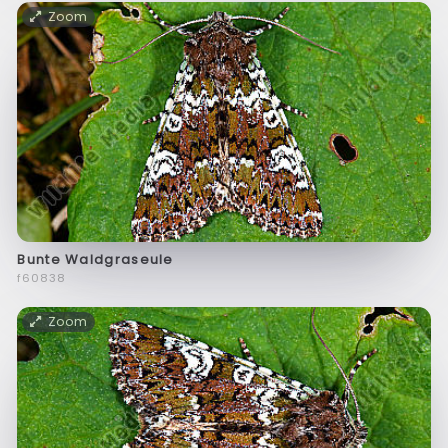
Zoom
Bunte Waldgraseule
f60838
Zoom