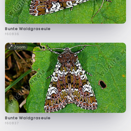
Bunte Waldgraseule
f60836
Zoom
Bunte Waldgraseule
f60837