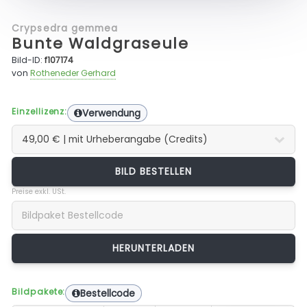
Crypsedra gemmea
Bunte Waldgraseule
Bild-ID:
f107174
von
Rotheneder Gerhard
Einzellizenz:
Verwendung
BILD BESTELLEN
Preise exkl. USt.
Bildpakete:
Bestellcode