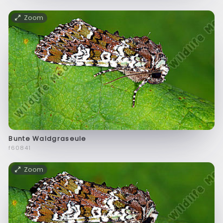
Zoom
Bunte Waldgraseule
f60841
Zoom