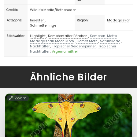
am:
Wildlife.Media/Rotheneder
Credits:
Insekten
,
Madagaskar
Kategorie:
Region:
Schmetterlinge
Highlight
,
Kometenfalter Pärchen
,
Kometen-Motte
,
Stichwörter:
Madagascan Moon Moth
,
Comet Moth
,
Saturniidae
,
Nachtfalter
,
Tropischer Seidenspinner
,
Tropischer
Nachtfalter
,
Argema mittrei
Ähnliche Bilder
Zoom