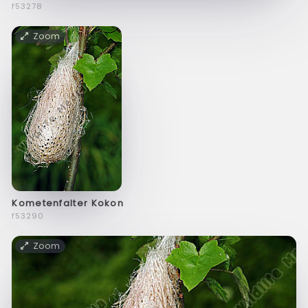
f53278
Zoom
Kometenfalter Kokon
f53290
Zoom