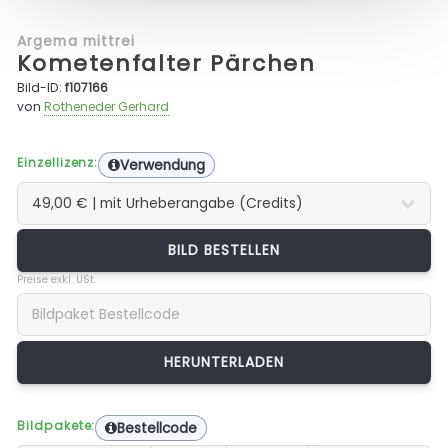
Argema mittrei
Kometenfalter Pärchen
Bild-ID:
f107166
von
Rotheneder Gerhard
Einzellizenz:
Verwendung
BILD BESTELLEN
Preise exkl. USt.
Bildpakete:
Bestellcode