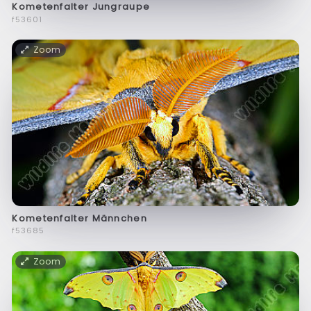
Kometenfalter Jungraupe
f53601
Zoom
Kometenfalter Männchen
f53685
Zoom