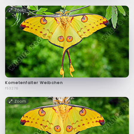
Zoom
Kometenfalter Weibchen
f53276
Zoom