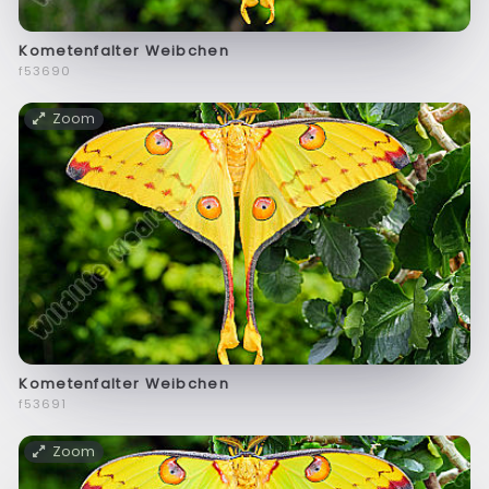
Kometenfalter Weibchen
f53690
Zoom
Kometenfalter Weibchen
f53691
Zoom