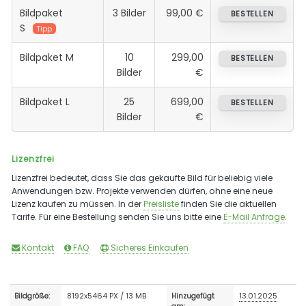
Bildpaket
3 Bilder
99,00 €
BESTELLEN
S
Tipp
Bildpaket M
10
299,00
BESTELLEN
Bilder
€
Bildpaket L
25
699,00
BESTELLEN
Bilder
€
Lizenzfrei
Lizenzfrei bedeutet, dass Sie das gekaufte Bild für beliebig viele
Anwendungen bzw. Projekte verwenden dürfen, ohne eine neue
Lizenz kaufen zu müssen. In der
Preisliste
finden Sie die aktuellen
Tarife. Für eine Bestellung senden Sie uns bitte eine
E-Mail Anfrage
.
Kontakt
FAQ
Sicheres Einkaufen
8192x5464 PX / 13 MB
13.01.2025
Bildgröße:
Hinzugefügt