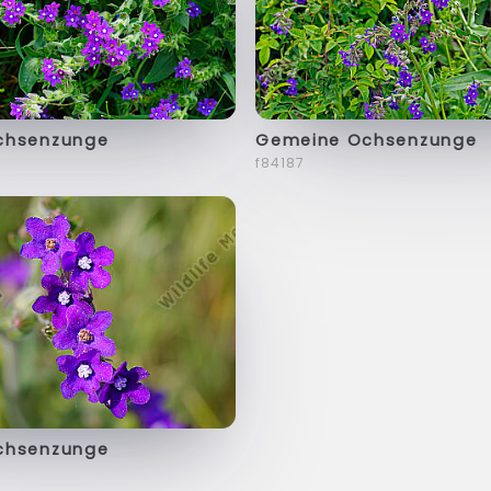
chsenzunge
Gemeine Ochsenzunge
f84187
chsenzunge