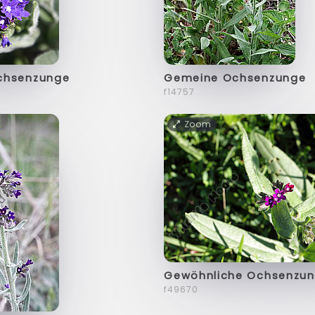
chsenzunge
Gemeine Ochsenzunge
f14757
Zoom
Gewöhnliche Ochsenzu
f49670