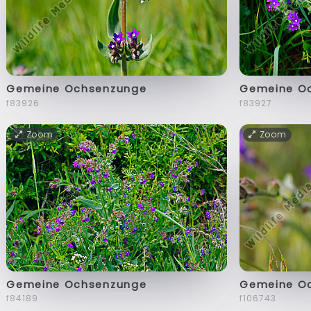
Gemeine Ochsenzunge
Gemeine O
f83926
f83927
Zoom
Zoom
Gemeine Ochsenzunge
Gemeine O
f84189
f106743