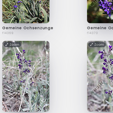
Gemeine Ochsenzunge
Gemeine O
f14369
f14370
Zoom
Zoom