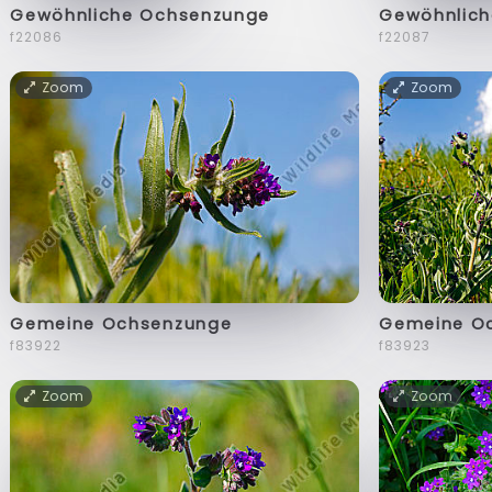
Gewöhnliche Ochsenzunge
Gewöhnlic
f22086
f22087
Zoom
Zoom
Gemeine Ochsenzunge
Gemeine O
f83922
f83923
Zoom
Zoom