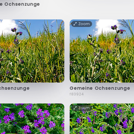
he Ochsenzunge
Zoom
chsenzunge
Gemeine Ochsenzunge
f83924
Zoom