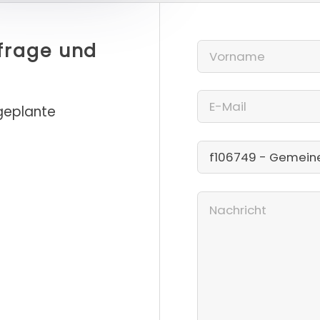
nfrage und
 geplante