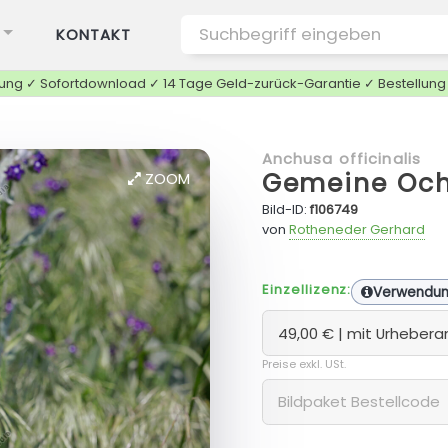
KONTAKT
tung ✓ Sofortdownload ✓ 14 Tage Geld-zurück-Garantie ✓ Bestellun
Anchusa officinalis
Gemeine Oc
ZOOM
Bild-ID:
f106749
von
Rotheneder Gerhard
Einzellizenz:
Verwendu
Preise exkl. USt.