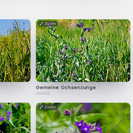
Zoom
Gemeine Ochsenzunge
f83925
Zoom