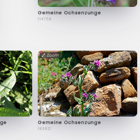
Gemeine Ochsenzunge
f14758
Zoom
nge
Gemeine Ochsenzunge
f83921