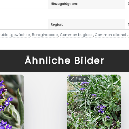
Hinzugefügt am:
Region:
aublattgewächse
,
Boraginaceae
,
Common bugloss
,
Common alkanet
,
Ähnliche Bilder
Zoom