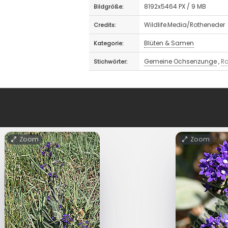
8192x5464 PX / 9 MB
Bildgröße:
Wildlife.Media/Rotheneder
Credits:
Blüten & Samen
Kategorie:
Gemeine Ochsenzunge
,
R
Stichwörter:
Zoom
Zoom