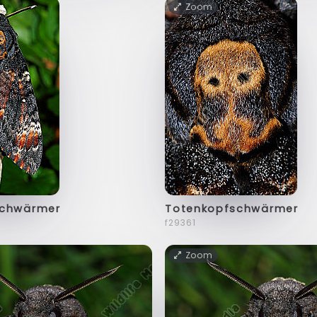
Zoom
schwärmer
Totenkopfschwärmer
f29361
Zoom