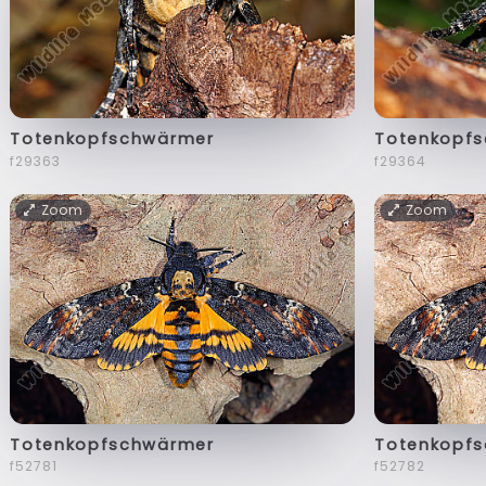
Totenkopfschwärmer
Totenkopf
f29363
f29364
Zoom
Zoom
Totenkopfschwärmer
Totenkopf
f52781
f52782