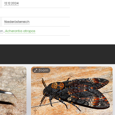
12.12.2024
Niederösterreich
on
,
Acherontia atropos
Zoom