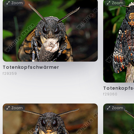
Zoom
Zoom
Totenkopfschwärmer
f29359
Totenkopf
f29360
Zoom
Zoom