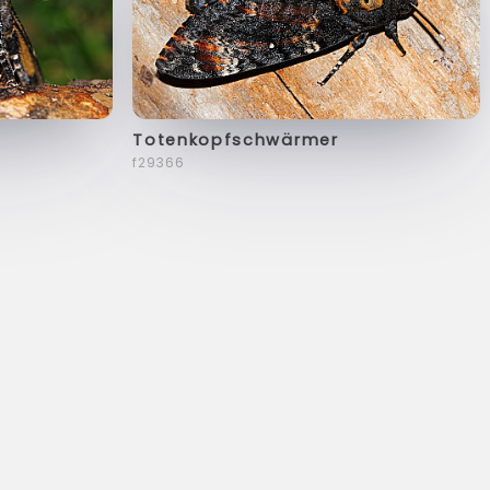
Totenkopfschwärmer
f29366