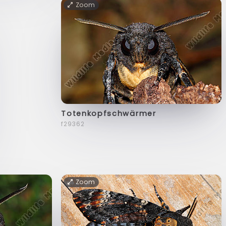
Zoom
Totenkopfschwärmer
f29362
Zoom