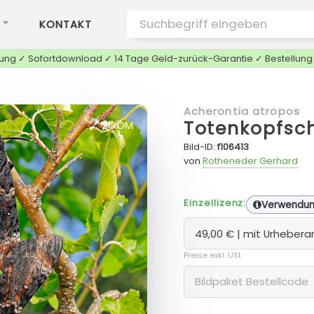
KONTAKT
tung ✓ Sofortdownload ✓ 14 Tage Geld-zurück-Garantie ✓ Bestellun
Acherontia atropos
Totenkopfsc
ZOOM
Bild-ID:
f106413
von
Rotheneder Gerhard
Einzellizenz:
Verwendu
Preise exkl. USt.