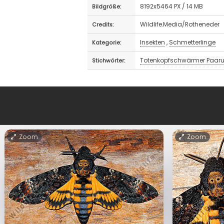
8192x5464 PX / 14 MB
Bildgröße:
Wildlife.Media/Rotheneder
Credits:
Insekten
,
Schmetterlinge
Kategorie:
Totenkopfschwärmer Paar
Stichwörter:
Zoom
Zoom