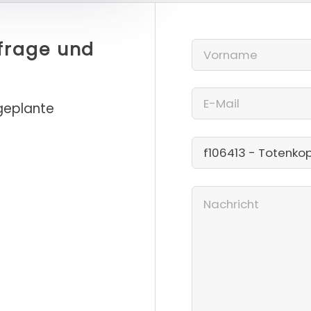
nfrage und
 geplante