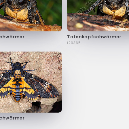
schwärmer
Totenkopfschwärmer
f29365
schwärmer