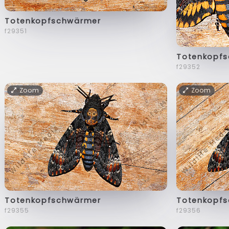
Totenkopfschwärmer
f29351
Totenkopf
f29352
Zoom
Zoom
Totenkopfschwärmer
Totenkopf
f29355
f29356