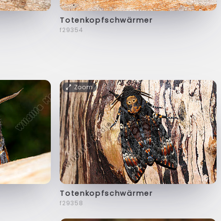
Totenkopfschwärmer
f29354
Zoom
Totenkopfschwärmer
f29358