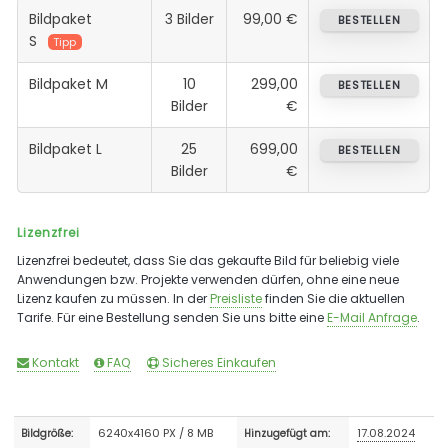
Bildpaket
3 Bilder
99,00 €
BESTELLEN
S
Tipp
Bildpaket M
10
299,00
BESTELLEN
Bilder
€
Bildpaket L
25
699,00
BESTELLEN
Bilder
€
Lizenzfrei
Lizenzfrei bedeutet, dass Sie das gekaufte Bild für beliebig viele
Anwendungen bzw. Projekte verwenden dürfen, ohne eine neue
Lizenz kaufen zu müssen. In der
Preisliste
finden Sie die aktuellen
Tarife. Für eine Bestellung senden Sie uns bitte eine
E-Mail Anfrage
.
Kontakt
FAQ
Sicheres Einkaufen
6240x4160 PX / 8 MB
17.08.2024
Bildgröße:
Hinzugefügt am: