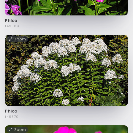
Phlox
f49569
Zoom
Phlox
f49570
Zoom