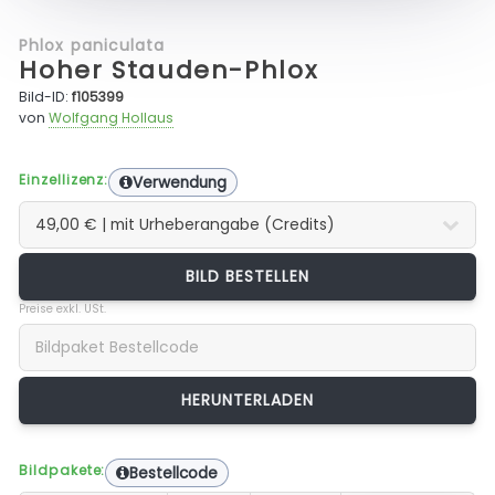
Phlox paniculata
Hoher Stauden-Phlox
Bild-ID:
f105399
von
Wolfgang Hollaus
Einzellizenz:
Verwendung
BILD BESTELLEN
Preise exkl. USt.
Bildpakete:
Bestellcode