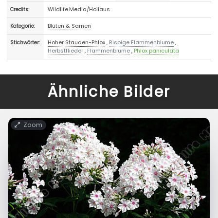
Wildlife.Media/Hollaus
Credits:
Blüten & Samen
Kategorie:
Hoher Stauden-Phlox
,
Rispige Flammenblume
,
Stichwörter:
Herbstflieder
,
Flammenblume
,
Phlox paniculata
Ähnliche Bilder
Zoom