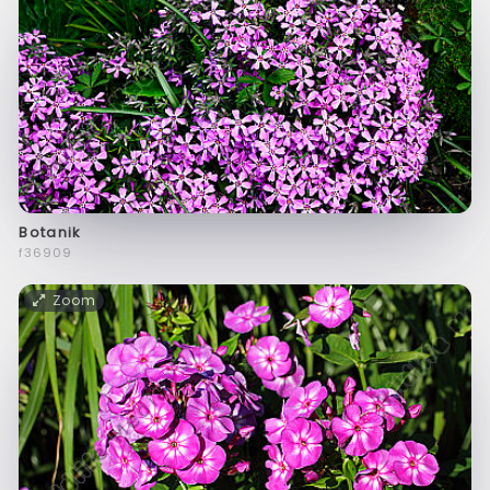
Botanik
f36909
Zoom