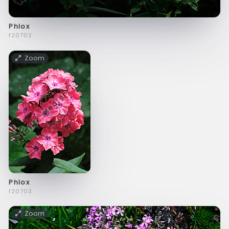
Phlox
f20702
Zoom
Phlox
f20703
Zoom