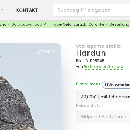
KONTAKT
tung ✓ Sofortdownload ✓ 14 Tage Geld-zurück-Garantie ✓ Bestellun
Stellagama stellio
Hardun
ZOOM
Bild-ID:
f105248
von
Rotheneder Gerhard
Einzellizenz:
Verwendu
Preise exkl. USt.