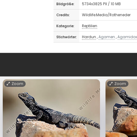
5734x3825 PX / 10 MB
Bildgröße:
Wildlife.Media/Rotheneder
Credits:
Reptilien
Kategorie:
Hardun
,
Agamen
,
Agamida
Stichwörter:
Zoom
Zoom