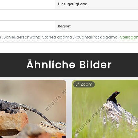
Hinzugefügt am:
Region:
e
,
Schleuderschwanz
,
Starred agama
,
Roughtail rock agama
,
Stellagam
Ähnliche Bilder
Zoom