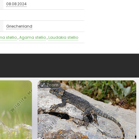
08.08.2024
Griechenland
a stellio
,
Agama stellio
,
Laudakia stellio
Zoom