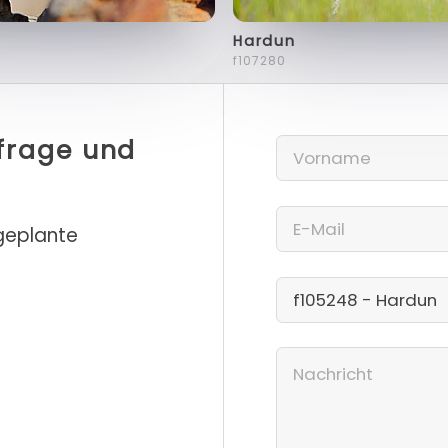
Hardun
f107280
nfrage und
 geplante