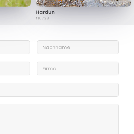
Hardun
f107281