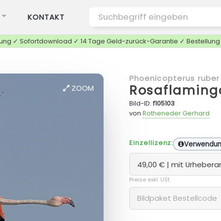
KONTAKT
tung ✓ Sofortdownload ✓ 14 Tage Geld-zurück-Garantie ✓ Bestellun
Phoenicopterus ruber
Rosaflaming
ZOOM
Bild-ID:
f105103
von
Rotheneder Gerhard
Einzellizenz:
Verwendu
Preise exkl. USt.