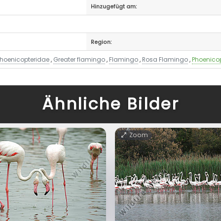
Hinzugefügt am:
Region:
Phoenicopteridae
,
Greater flamingo
,
Flamingo
,
Rosa Flamingo
,
Phoenicop
Ähnliche Bilder
Zoom