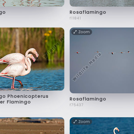
go
Rosaflamingo
f11841
Zoom
go Phoenicopterus
Rosaflamingo
ter Flamingo
f75437
Zoom