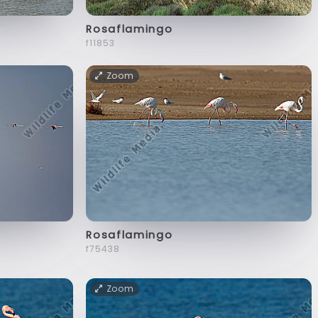
Rosaflamingo
f11853
Zoom
Rosaflamingo
f75438
Zoom