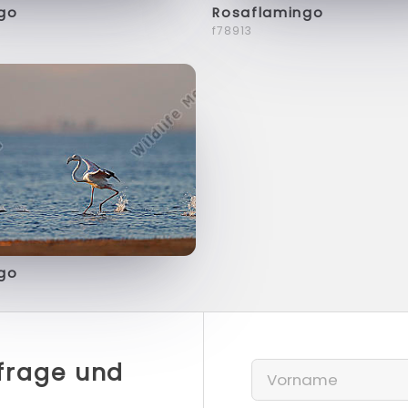
go
Rosaflamingo
f78913
go
nfrage und