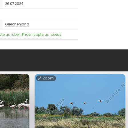
26.07.2024
Griechenland
terus ruber
,
Phoenicopterus roseus
Zoom