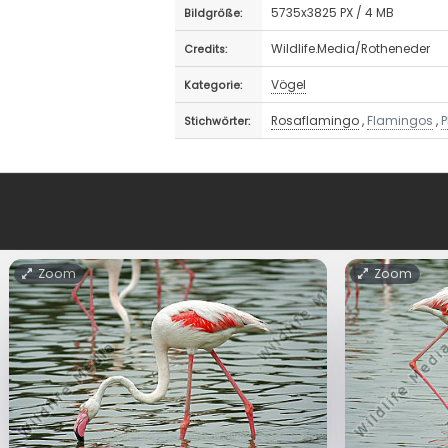
5735x3825 PX / 4 MB
Bildgröße:
Wildlife.Media/Rotheneder
Credits:
Vögel
Kategorie:
Rosaflamingo
,
Flamingos
,
Stichwörter:
Zoom
Zoom