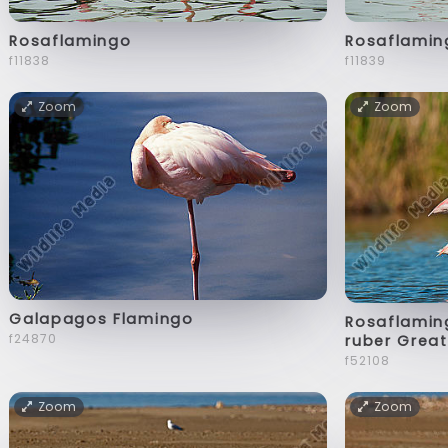
Rosaflamingo
Rosaflamin
f11838
f11839
Zoom
Zoom
Galapagos Flamingo
Rosaflamin
f24870
ruber Grea
f52108
Zoom
Zoom