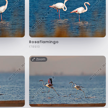
Rosaflamingo
f78910
Zoom