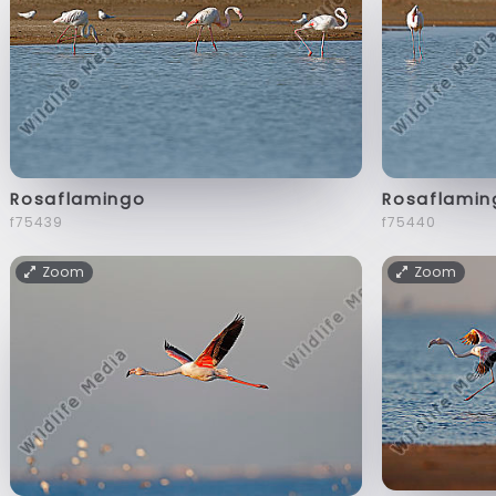
Rosaflamingo
Rosaflamin
f75439
f75440
Zoom
Zoom