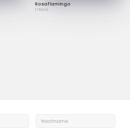
Rosaflamingo
f78914