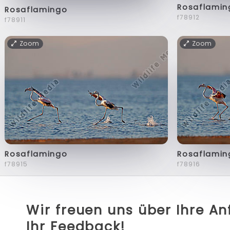
Rosaflamin
Rosaflamingo
f78912
f78911
Zoom
Zoom
Rosaflamingo
Rosaflamin
f78915
f78916
Wir freuen uns über Ihre A
Ihr Feedback!