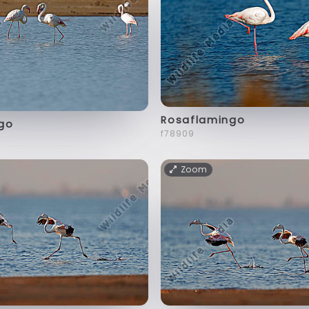
Rosaflamingo
go
f78909
Zoom