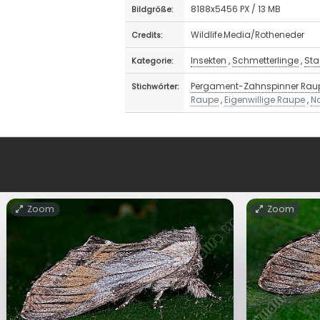
8188x5456 PX / 13 MB
Bildgröße:
Wildlife.Media/Rotheneder
Credits:
Insekten
,
Schmetterlinge
,
Sta
Kategorie:
Pergament-Zahnspinner Rau
Stichwörter:
Raupe
,
Eigenwillige Raupe
,
N
Zoom
Zoom