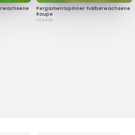
erwachsene
Pergamentspinner halberwachsene
Raupe
f103058