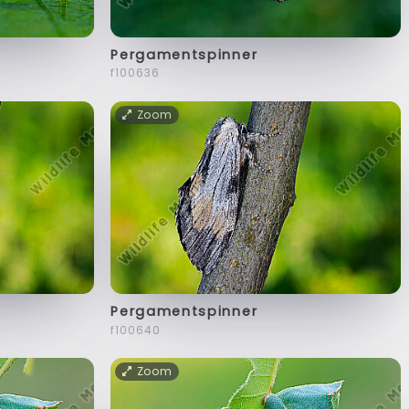
Pergamentspinner
f100636
Zoom
Pergamentspinner
f100640
Zoom