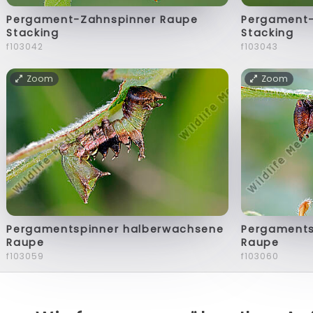
Pergament-Zahnspinner Raupe
Pergament-
Stacking
Stacking
f103042
f103043
Zoom
Zoom
Pergamentspinner halberwachsene
Pergaments
Raupe
Raupe
f103059
f103060