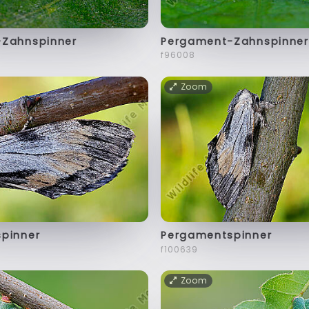
Zahnspinner
Pergament-Zahnspinner
f96008
Zoom
pinner
Pergamentspinner
f100639
Zoom