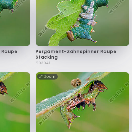
Pergament-Zahnspinner Raupe
 Raupe
Stacking
f103041
Zoom