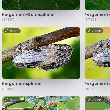
Pergament-Zahnspinner
Pergament-
f87857
f87858
Zoom
Zoom
Pergamentspinner
Pergaments
f100637
f100638
Zoom
Zoom