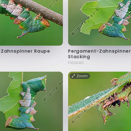
Zahnspinner Raupe
Pergament-Zahnspinner
Stacking
f103040
Zoom