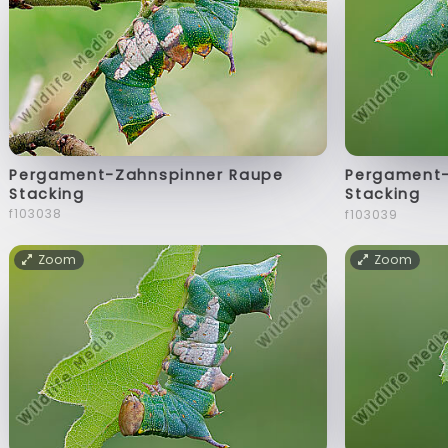
Pergament-Zahnspinner Raupe
Pergament-
Stacking
Stacking
f103038
f103039
Zoom
Zoom