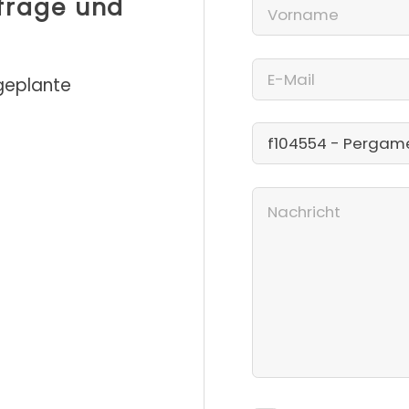
nfrage und
 geplante