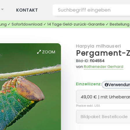
KONTAKT
tung ✓ Sofortdownload ✓ 14 Tage Geld-zurück-Garantie ✓ Bestellun
Harpyia milhauseri
Pergament-Z
ZOOM
Bild-ID:
f104554
von
Rotheneder Gerhard
Einzellizenz:
Verwendu
Preise exkl. USt.