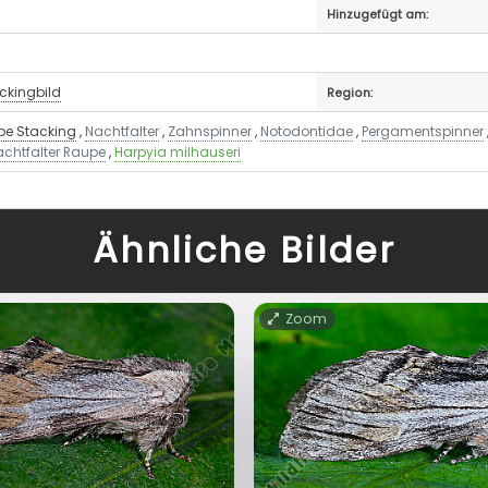
Hinzugefügt am:
ckingbild
Region:
pe Stacking
,
Nachtfalter
,
Zahnspinner
,
Notodontidae
,
Pergamentspinner
achtfalter Raupe
,
Harpyia milhauseri
Ähnliche Bilder
Zoom