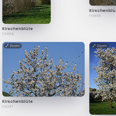
Kirschenblü
f13859
Kirschenblüte
f13858
Zoom
Zoom
Kirschenblüte
f14237