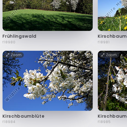
Frühlingswald
Kirschbaum
f18980
f18981
Zoom
Zoom
Kirschbaumblüte
Kirschbaum
f18984
f18985