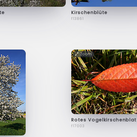
te
Kirschenblüte
f13861
Zoom
Rotes Vogelkirschenblat
f17003