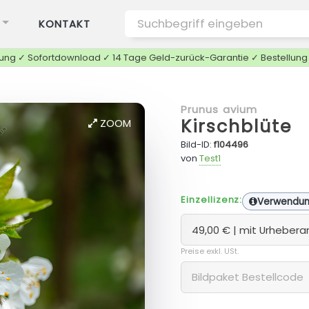
KONTAKT
tung ✓ Sofortdownload ✓ 14 Tage Geld-zurück-Garantie ✓ Bestellun
Prunus avium
Kirschblüte
ZOOM
Bild-ID:
f104496
von
Test1
Einzellizenz:
Verwendu
Preise exkl. USt.