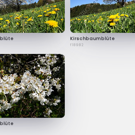
blüte
Kirschbaumblüte
f18982
blüte