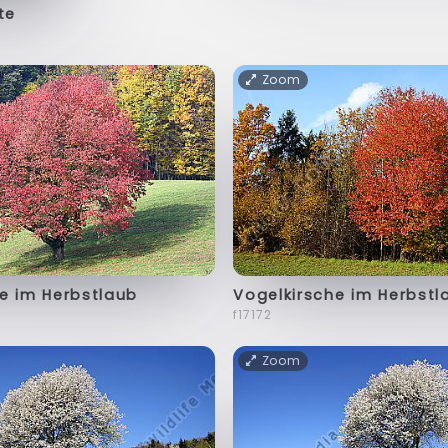
te
Zoom
e im Herbstlaub
Vogelkirsche im Herbstl
f17172
Zoom