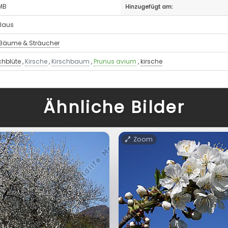
 MB
Hinzugefügt am:
llaus
Bäume & Sträucher
chblüte
,
Kirsche
,
Kirschbaum
,
Prunus avium
,
kirsche
Ähnliche Bilder
Zoom