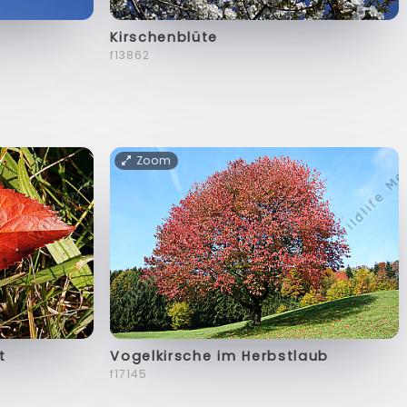
Kirschenblüte
f13862
Zoom
t
Vogelkirsche im Herbstlaub
f17145