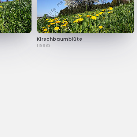
Kirschbaumblüte
f18983