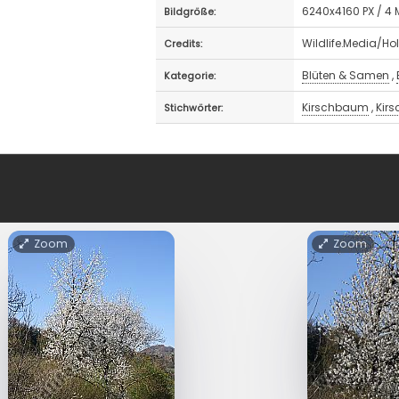
6240x4160 PX / 4
Bildgröße:
Wildlife.Media/Ho
Credits:
Blüten & Samen
,
Kategorie:
Kirschbaum
,
Kirs
Stichwörter:
Zoom
Zoom