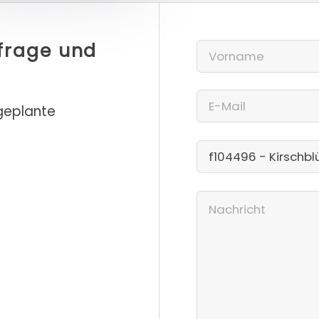
nfrage und
 geplante