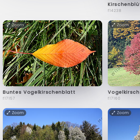
Kirschenblü
f14238
Zoom
Zoom
Buntes Vogelkirschenblatt
Vogelkirsch
f17157
f17160
Zoom
Zoom