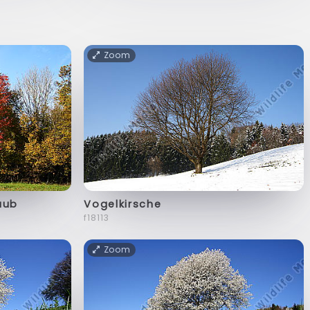
Zoom
aub
Vogelkirsche
f18113
Zoom