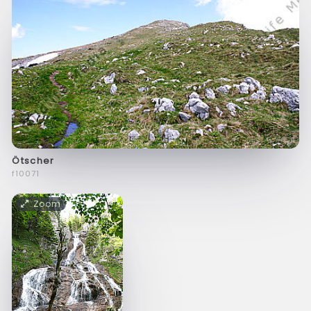
Ötscher
f10071
Zoom