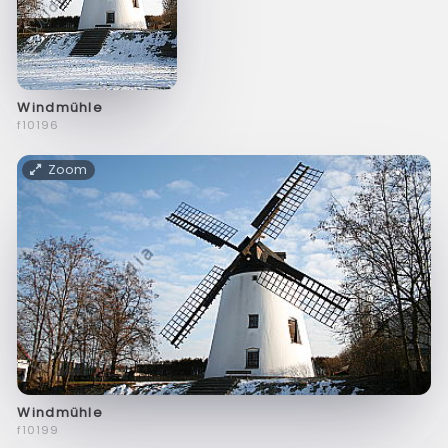
Windmühle
f10196
Zoom
Windmühle
f10199