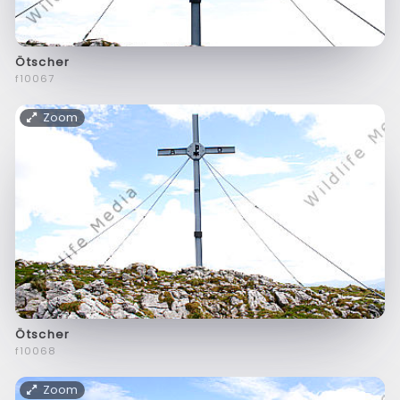
Ötscher
f10067
Zoom
Ötscher
f10068
Zoom