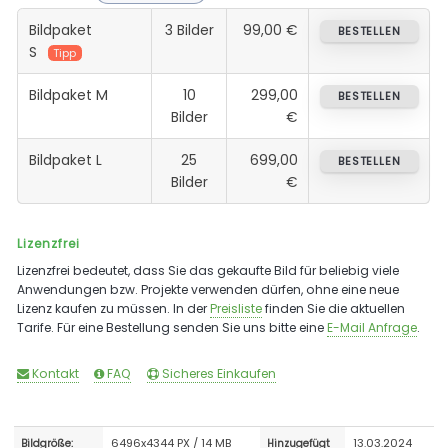
Bildpaket
3 Bilder
99,00 €
BESTELLEN
S
Tipp
Bildpaket M
10
299,00
BESTELLEN
Bilder
€
Bildpaket L
25
699,00
BESTELLEN
Bilder
€
Lizenzfrei
Lizenzfrei bedeutet, dass Sie das gekaufte Bild für beliebig viele
Anwendungen bzw. Projekte verwenden dürfen, ohne eine neue
Lizenz kaufen zu müssen. In der
Preisliste
finden Sie die aktuellen
Tarife. Für eine Bestellung senden Sie uns bitte eine
E-Mail Anfrage
.
Kontakt
FAQ
Sicheres Einkaufen
6496x4344 PX / 14 MB
13.03.2024
Bildgröße:
Hinzugefügt