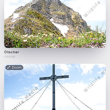
Ötscher
f10066
Zoom