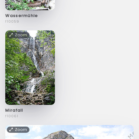
Wassermühle
f10059
Zoom
Mirafall
f10061
Zoom