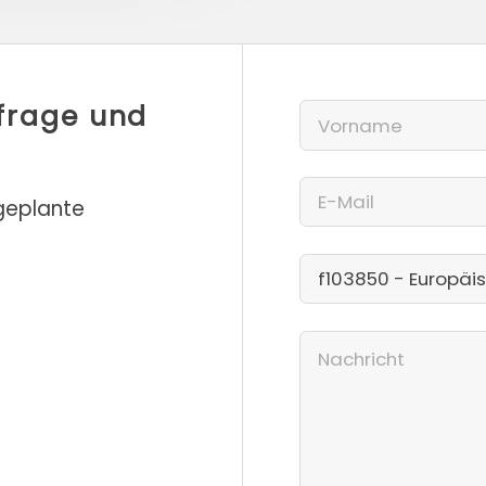
nfrage und
 geplante