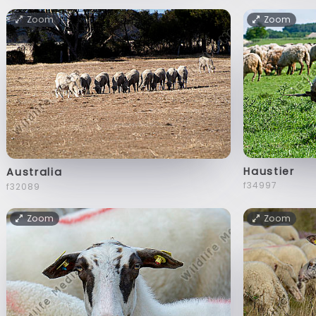
Zoom
Zoom
Haustier
Australia
f34997
f32089
Zoom
Zoom