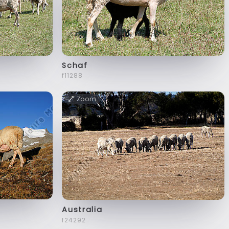
Schaf
f11288
Zoom
Australia
f24292