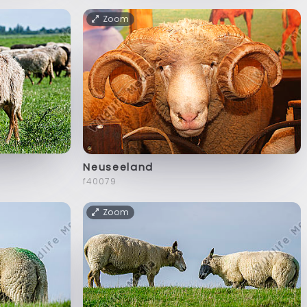
Zoom
Neuseeland
f40079
Zoom