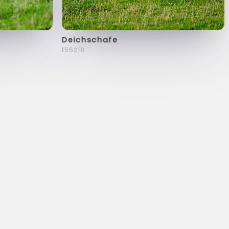
Deichschafe
f55218