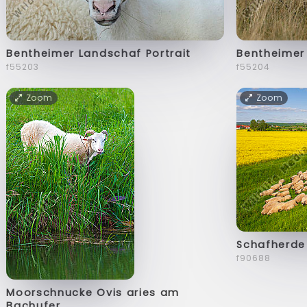
Bentheimer Landschaf Portrait
Bentheimer
f55203
f55204
Zoom
Zoom
Schafherde 
f90688
Moorschnucke Ovis aries am
Bachufer