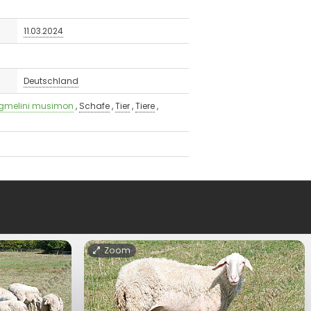
11.03.2024
Deutschland
 gmelini musimon
,
Schafe
,
Tier
,
Tiere
,
Zoom