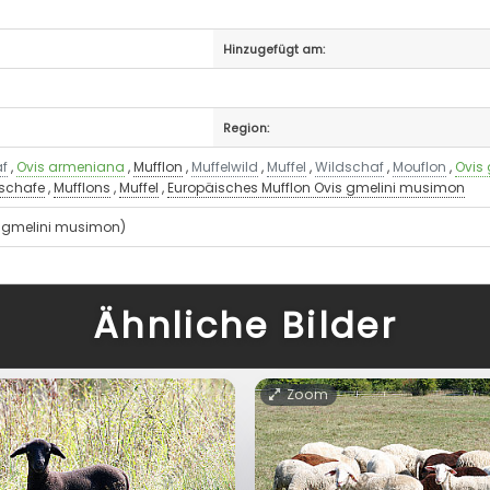
Hinzugefügt am:
Region:
f
,
Ovis armeniana
,
Mufflon
,
Muffelwild
,
Muffel
,
Wildschaf
,
Mouflon
,
Ovis
schafe
,
Mufflons
,
Muffel
,
Europäisches Mufflon Ovis gmelini musimon
s gmelini musimon)
Ähnliche Bilder
Zoom