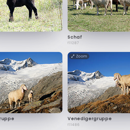
Schaf
f11287
Zoom
ruppe
Venedigergruppe
f11486