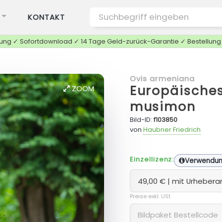
KONTAKT
tung ✓ Sofortdownload ✓ 14 Tage Geld-zurück-Garantie ✓ Bestellun
Ovis armeniana
Europäisches
ZOOM
musimon
Bild-ID:
f103850
von
Haubner Friedrich
Einzellizenz:
Verwendu
Preise exkl. USt.