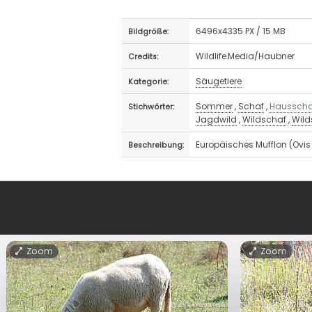
6496x4335 PX / 15 MB
Bildgröße:
Wildlife.Media/Haubner
Credits:
Säugetiere
Kategorie:
Sommer
,
Schaf
,
Hausscha
Stichwörter:
Jagdwild
,
Wildschaf
,
Wild
Europäisches Mufflon (Ovi
Beschreibung:
Zoom
Zoom