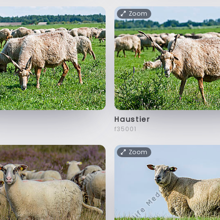
Zoom
Haustier
f35001
Zoom