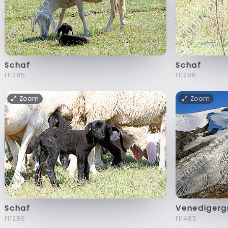
Schaf
Schaf
f11285
f11286
Zoom
Zoom
Schaf
Venedigerg
f11289
f11485