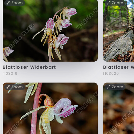
Zoom
Zoom
Blattloser Widerbart
Blattloser 
f103019
f103020
Zoom
Zoom