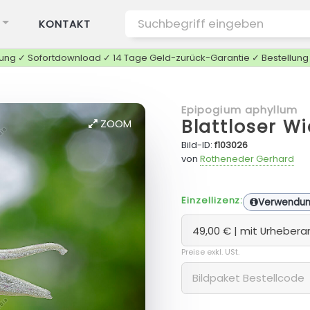
KONTAKT
tung ✓ Sofortdownload ✓ 14 Tage Geld-zurück-Garantie ✓ Bestellun
Epipogium aphyllum
Blattloser W
ZOOM
Bild-ID:
f103026
von
Rotheneder Gerhard
Einzellizenz:
Verwendu
Preise exkl. USt.