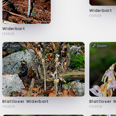
Widerbart
f33509
Widerbart
f33505
Zoom
Zoom
Blattloser Widerbart
Blattloser 
f103015
f103016