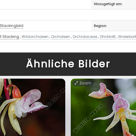
Hinzugefügt am:
Stackingbild
Region:
rt Stacking
,
Wildorchideen
,
Orchideen
,
Orchidaceae
,
Ohnblatt
,
Widerbar
Ähnliche Bilder
Zoom