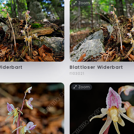
Zoom
Widerbart
Blattloser Widerbart
f103021
Zoom