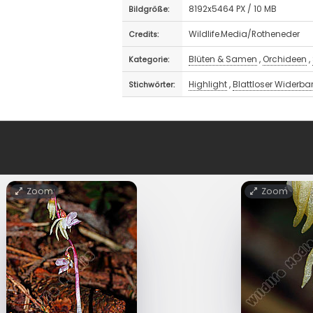
8192x5464 PX / 10 MB
Bildgröße:
Wildlife.Media/Rotheneder
Credits:
Blüten & Samen
,
Orchideen
,
Kategorie:
Highlight
,
Blattloser Widerba
Stichwörter:
Zoom
Zoom