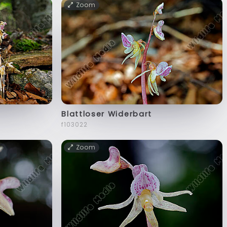
Zoom
Blattloser Widerbart
f103022
Zoom