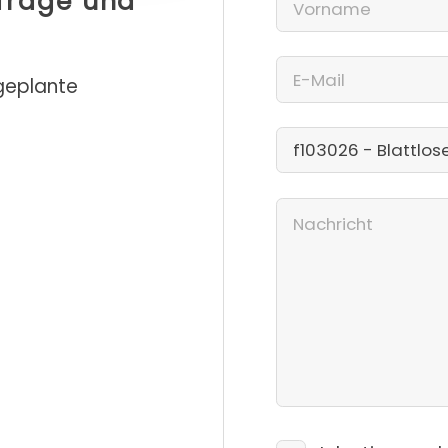
nfrage und
 geplante