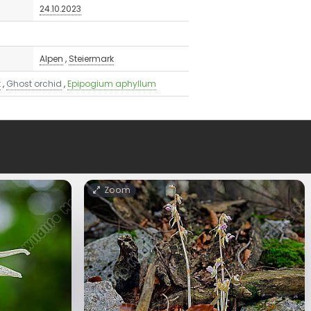
24.10.2023
Alpen
,
Steiermark
t
,
Ghost orchid
,
Epipogium aphyllum
Zoom