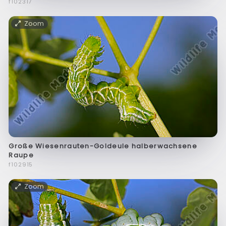
f102317
Zoom
Große Wiesenrauten-Goldeule halberwachsene
Raupe
f102915
Zoom