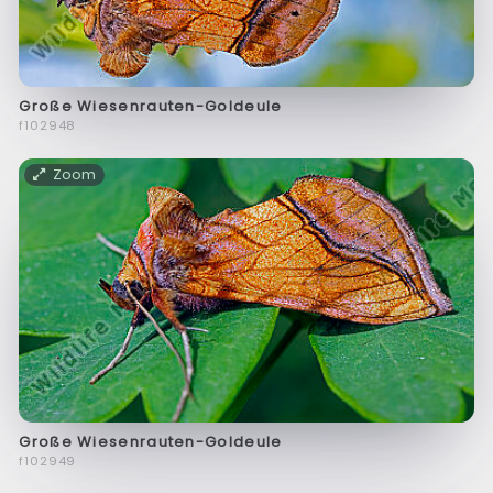
Große Wiesenrauten-Goldeule
f102948
Zoom
Große Wiesenrauten-Goldeule
f102949