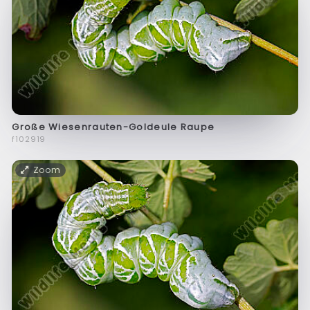
Große Wiesenrauten-Goldeule Raupe
f102919
Zoom