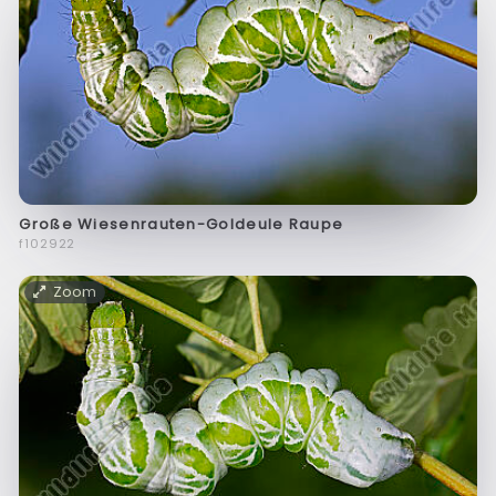
Große Wiesenrauten-Goldeule Raupe
f102922
Zoom