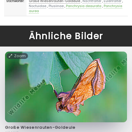
Große Wiesenrauten-Goldeule
,
Nachtfalter
,
Eulenfalter
,
Stichwörter:
Noctuidae
,
Plusiinae
,
Panchrysia deaurata
,
Panchrysia
aurea
Ähnliche Bilder
Zoom
Große Wiesenrauten-Goldeule