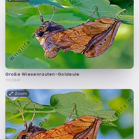
Große Wiesenrauten-Goldeule
f102947
Zoom