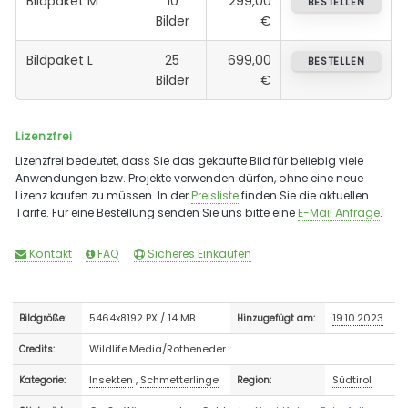
Bildpaket M
10
299,00
BESTELLEN
Bilder
€
Bildpaket L
25
699,00
BESTELLEN
Bilder
€
Lizenzfrei
Lizenzfrei bedeutet, dass Sie das gekaufte Bild für beliebig viele
Anwendungen bzw. Projekte verwenden dürfen, ohne eine neue
Lizenz kaufen zu müssen. In der
Preisliste
finden Sie die aktuellen
Tarife. Für eine Bestellung senden Sie uns bitte eine
E-Mail Anfrage
.
Kontakt
FAQ
Sicheres Einkaufen
5464x8192 PX / 14 MB
19.10.2023
Bildgröße:
Hinzugefügt am:
Wildlife.Media/Rotheneder
Credits:
Insekten
,
Schmetterlinge
Südtirol
Kategorie:
Region: