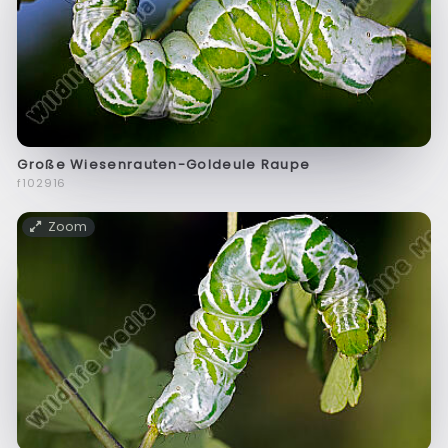
Große Wiesenrauten-Goldeule Raupe
f102916
Zoom