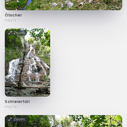
Ötscher
f10071
Zoom
Schleierfall
f10072
Zoom