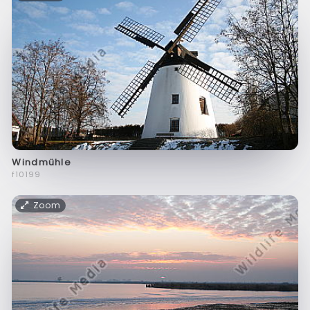
Windmühle
f10199
Zoom