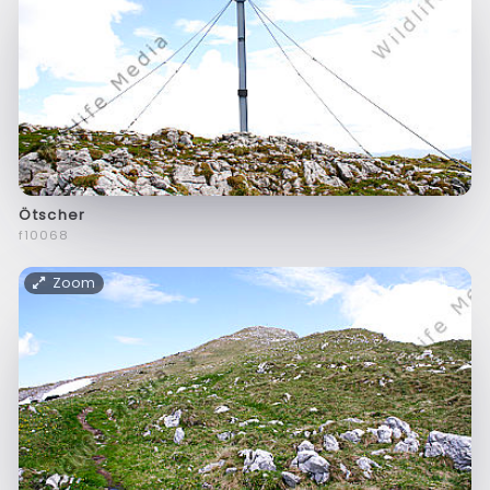
Ötscher
f10068
Zoom