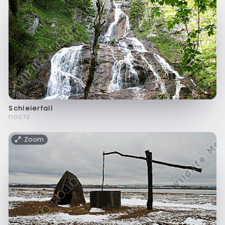
Schleierfall
f10073
Zoom