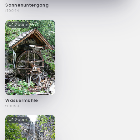
Sonnenuntergang
f10044
Zoom
Wassermühle
f10059
Zoom