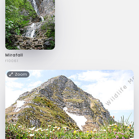
Mirafall
f10061
Zoom