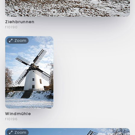
Ziehbrunnen
f10190
Zoom
Windmühle
f10196
Zoom