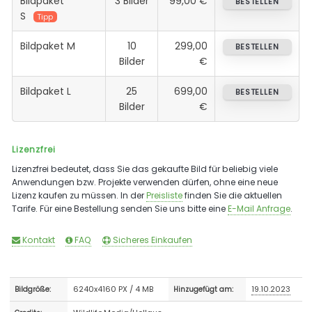
Bildpaket
3 Bilder
99,00 €
BESTELLEN
S
Tipp
Bildpaket M
10
299,00
BESTELLEN
Bilder
€
Bildpaket L
25
699,00
BESTELLEN
Bilder
€
Lizenzfrei
Lizenzfrei bedeutet, dass Sie das gekaufte Bild für beliebig viele
Anwendungen bzw. Projekte verwenden dürfen, ohne eine neue
Lizenz kaufen zu müssen. In der
Preisliste
finden Sie die aktuellen
Tarife. Für eine Bestellung senden Sie uns bitte eine
E-Mail Anfrage
.
Kontakt
FAQ
Sicheres Einkaufen
6240x4160 PX / 4 MB
19.10.2023
Bildgröße:
Hinzugefügt am: