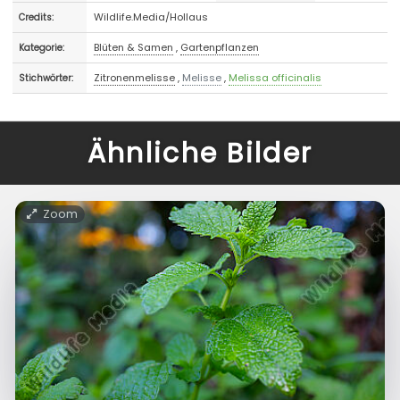
Wildlife.Media/Hollaus
Credits:
Blüten & Samen
,
Gartenpflanzen
Kategorie:
Zitronenmelisse
,
Melisse
,
Melissa officinalis
Stichwörter:
Ähnliche Bilder
Zoom