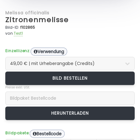
Melissa officinalis
Zitronenmelisse
Bild-ID:
f102865
von
Test1
Einzellizenz:
Verwendung
BILD BESTELLEN
Preise exkl. USt.
Bildpakete:
Bestellcode