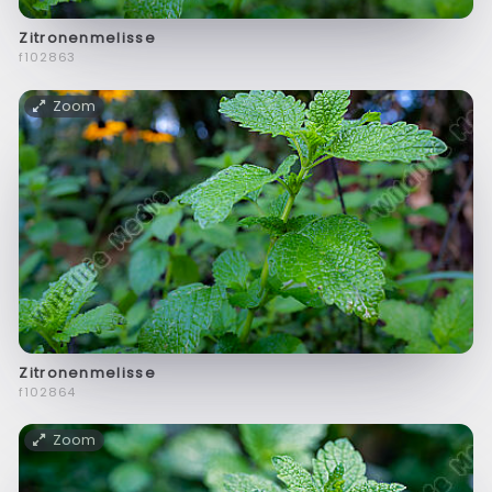
Zitronenmelisse
f102863
Zoom
Zitronenmelisse
f102864
Zoom