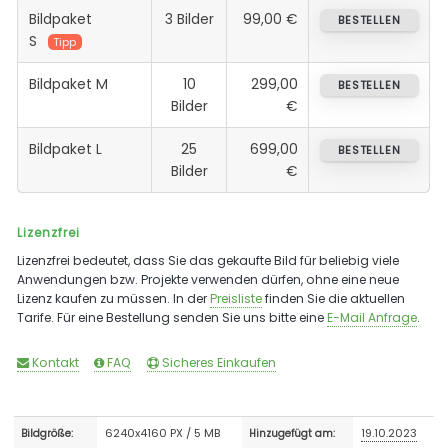
Bildpaket
3 Bilder
99,00 €
BESTELLEN
S
Tipp
Bildpaket M
10
299,00
BESTELLEN
Bilder
€
Bildpaket L
25
699,00
BESTELLEN
Bilder
€
Lizenzfrei
Lizenzfrei bedeutet, dass Sie das gekaufte Bild für beliebig viele
Anwendungen bzw. Projekte verwenden dürfen, ohne eine neue
Lizenz kaufen zu müssen. In der
Preisliste
finden Sie die aktuellen
Tarife. Für eine Bestellung senden Sie uns bitte eine
E-Mail Anfrage
.
Kontakt
FAQ
Sicheres Einkaufen
6240x4160 PX / 5 MB
19.10.2023
Bildgröße:
Hinzugefügt am: