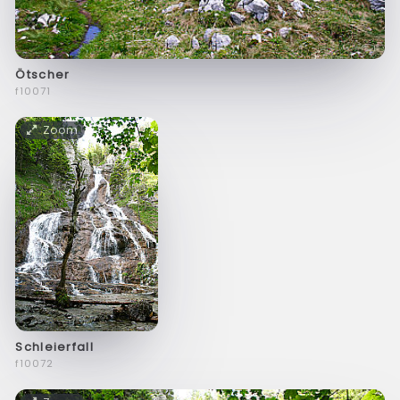
Ötscher
f10071
Zoom
Schleierfall
f10072