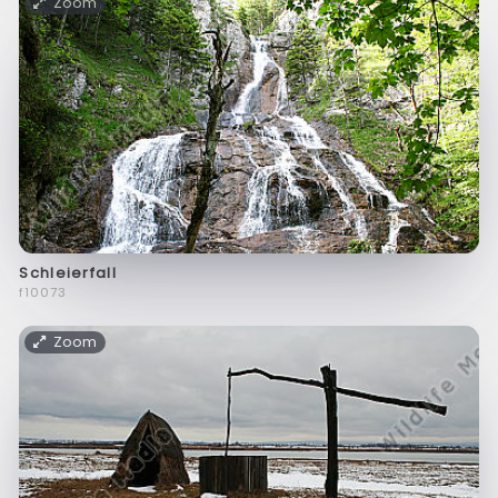
Zoom
Schleierfall
f10073
Zoom