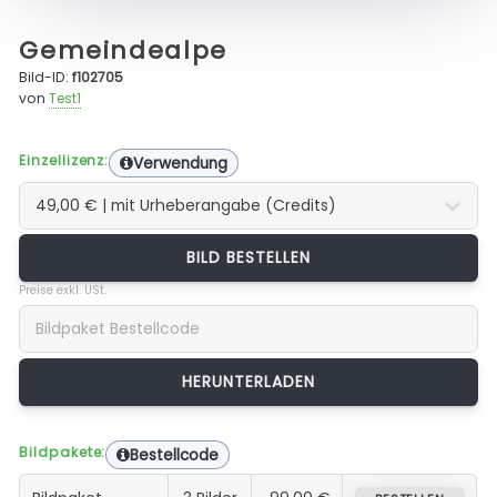
Gemeindealpe
Bild-ID:
f102705
von
Test1
Einzellizenz:
Verwendung
BILD BESTELLEN
Preise exkl. USt.
Bildpakete:
Bestellcode