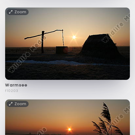
Zoom
Warmsee
f10203
Zoom