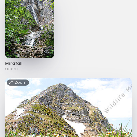
Mirafall
f10061
Zoom