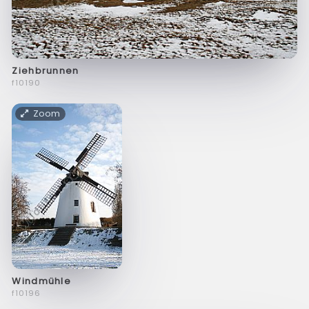
Ziehbrunnen
f10190
Zoom
Windmühle
f10196