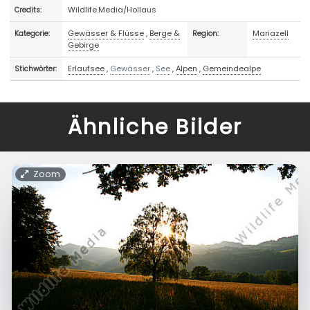
Wildlife.Media/Hollaus
Credits:
Gewässer & Flüsse
,
Berge &
Mariazell
Kategorie:
Region:
Gebirge
Erlaufsee
,
Gewässer
,
See
,
Alpen
,
Gemeindealpe
Stichwörter:
Ähnliche Bilder
Zoom