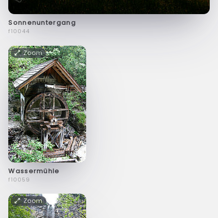
Sonnenuntergang
f10044
Zoom
Wassermühle
f10059
Zoom