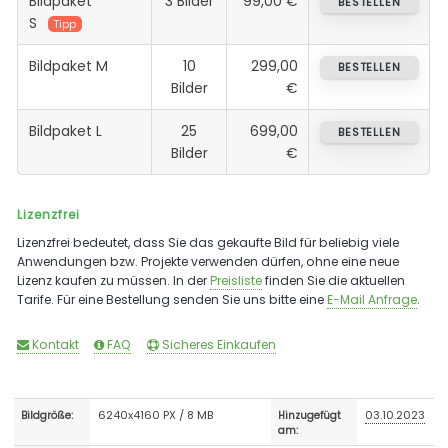
Bildpaket
3 Bilder
99,00 €
BESTELLEN
S
Tipp
Bildpaket M
10
299,00
BESTELLEN
Bilder
€
Bildpaket L
25
699,00
BESTELLEN
Bilder
€
Lizenzfrei
Lizenzfrei bedeutet, dass Sie das gekaufte Bild für beliebig viele
Anwendungen bzw. Projekte verwenden dürfen, ohne eine neue
Lizenz kaufen zu müssen. In der
Preisliste
finden Sie die aktuellen
Tarife. Für eine Bestellung senden Sie uns bitte eine
E-Mail Anfrage
.
Kontakt
FAQ
Sicheres Einkaufen
6240x4160 PX / 8 MB
03.10.2023
Bildgröße:
Hinzugefügt
am: