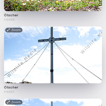
Ötscher
f10066
Zoom
Ötscher
f10067
Zoom