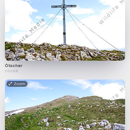
Ötscher
f10068
Zoom