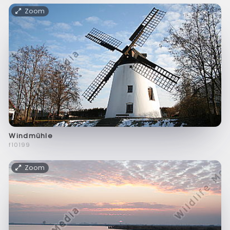
Zoom
Windmühle
f10199
Zoom