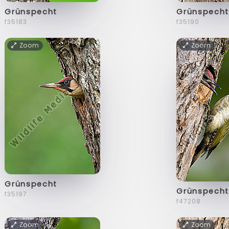
Grünspecht
Grünspech
f35183
f35190
Zoom
Zoom
Grünspecht
Grünspecht
f35197
f47208
Zoom
Zoom