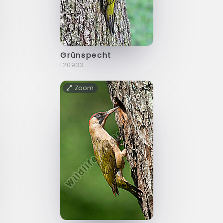
Grünspecht
f20933
Zoom