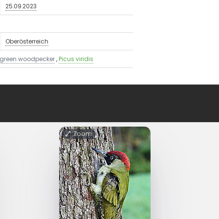
25.09.2023
Oberösterreich
 green woodpecker
,
Picus viridis
Zoom