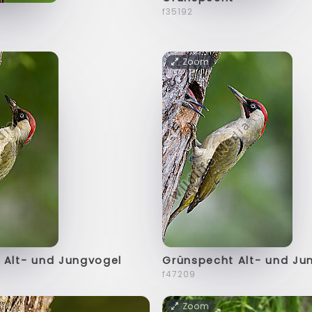
f35192
t
Zoom
 Alt- und Jungvogel
Grünspecht Alt- und Ju
f47209
Zoom