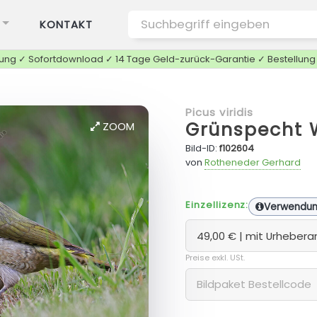
KONTAKT
tung ✓ Sofortdownload ✓ 14 Tage Geld-zurück-Garantie ✓ Bestellun
Picus viridis
Grünspecht 
ZOOM
Bild-ID:
f102604
von
Rotheneder Gerhard
Einzellizenz:
Verwendu
Preise exkl. USt.