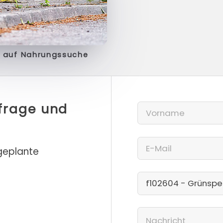
 auf Nahrungssuche
nfrage und
 geplante