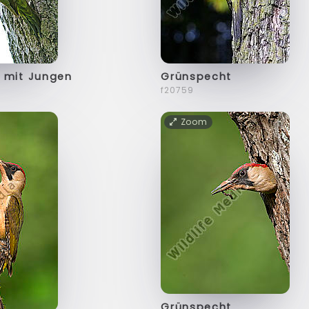
 mit Jungen
Grünspecht
f20759
Zoom
Grünspecht