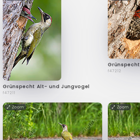
Grünspecht 
f47212
Grünspecht Alt- und Jungvogel
f47211
Zoom
Zoom