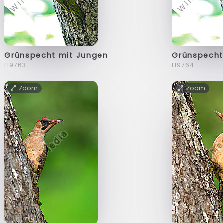
Grünspecht mit Jungen
Grünspecht
f19763
f19764
Zoom
Zoom