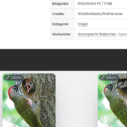
8192x5464 PX / 11 MB
Bildgröße:
Wildlife.Media/Rotheneder
Credits:
Vögel
Kategorie:
Grünspecht Weibchen
,
Spec
Stichwörter:
Zoom
Zoom