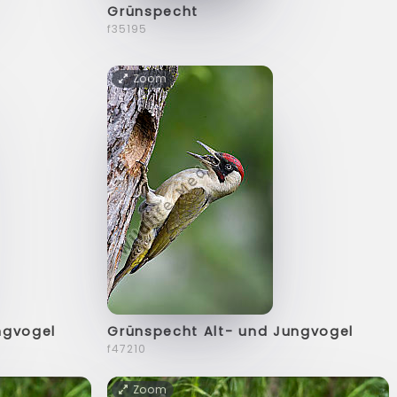
Grünspecht
f35195
Zoom
ngvogel
Grünspecht Alt- und Jungvogel
f47210
Zoom