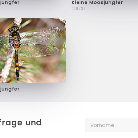
jungfer
Kleine Moosjungfer
f26737
jungfer
nfrage und