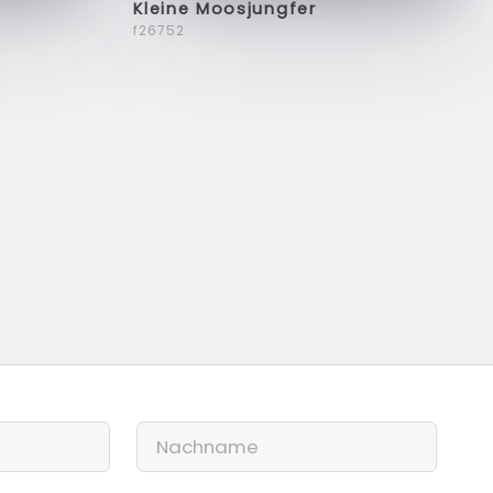
Kleine Moosjungfer
f26752