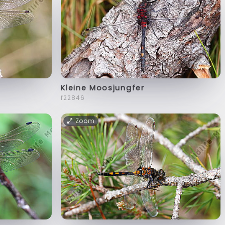
Kleine Moosjungfer
f22846
Zoom