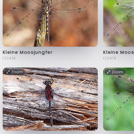
Kleine Moosjungfer
Kleine Moos
f22418
f22419
Zoom
Zoom