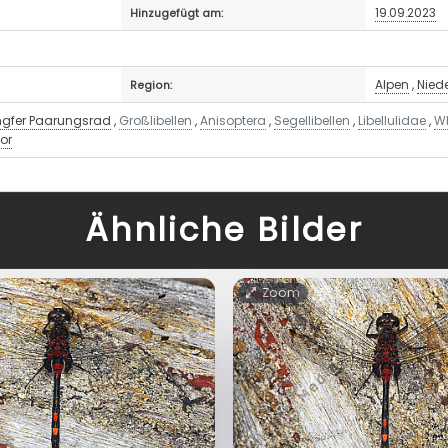
19.09.2023
Hinzugefügt am:
Alpen
,
Nied
Region:
ngfer Paarungsrad
,
Großlibellen
,
Anisoptera
,
Segellibellen
,
Libellulidae
,
Wh
or
Ähnliche Bilder
Zoom