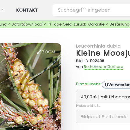
KONTAKT
tung ✓ Sofortdownload ✓ 14 Tage Geld-zurück-Garantie ✓ Bestellun
Leucorrhinia dubia
Kleine Moos
ZOOM
Bild-ID:
f102496
von
Rotheneder Gerhard
Einzellizenz:
Verwendu
Preise exkl. USt.