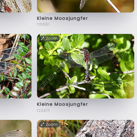
Kleine Moosjungfer
f15551
Zoom
Kleine Moosjungfer
f22417
Zoom