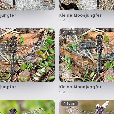
jungfer
Kleine Moosjungfer
f15550
Zoom
jungfer
Kleine Moosjungfer
f15566
Zoom