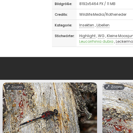
8192x5464 PX / 11 MB
Bildgröße:
Wildlife.Media/Rotheneder
Credits:
Insekten
,
Libellen
Kategorie:
Highlight
,
WG
,
Kleine Moosju
Stichwörter:
Leucorrhinia dubia
,
Leckermo
Zoom
Zoom