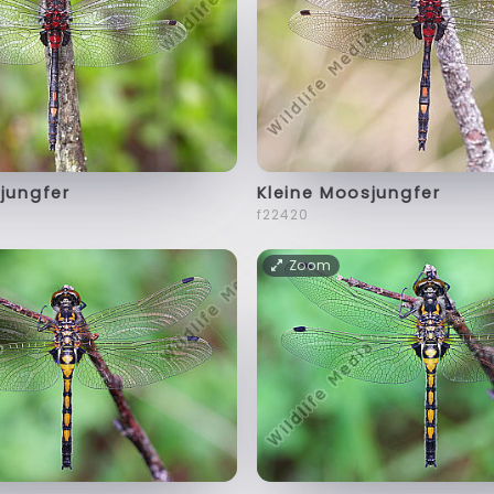
jungfer
Kleine Moosjungfer
f22420
Zoom