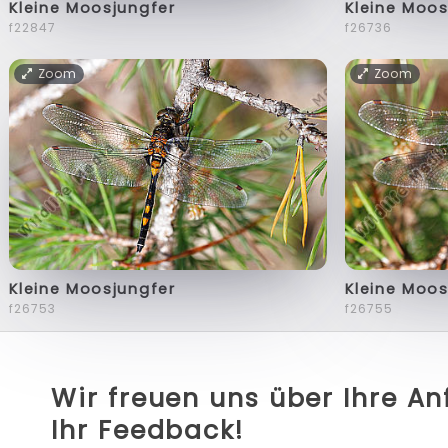
Kleine Moosjungfer
Kleine Moos
f22847
f26736
Zoom
Zoom
Kleine Moosjungfer
Kleine Moos
f26753
f26755
Wir freuen uns über Ihre A
Ihr Feedback!