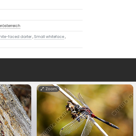
erösterreich
ite-faced darter
,
Small whiteface
,
Zoom