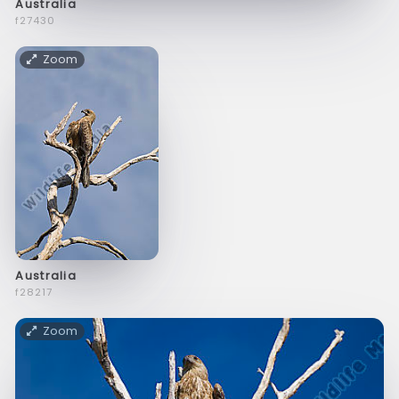
Australia
f27430
Zoom
Australia
f28217
Zoom