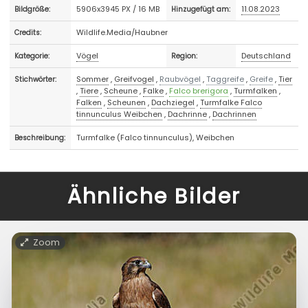
5906x3945 PX / 16 MB
11.08.2023
Bildgröße:
Hinzugefügt am:
Wildlife.Media/Haubner
Credits:
Vögel
Deutschland
Kategorie:
Region:
Sommer
,
Greifvogel
,
Raubvögel
,
Taggreife
,
Greife
,
Tier
Stichwörter:
,
Tiere
,
Scheune
,
Falke
,
Falco brerigora
,
Turmfalken
,
Falken
,
Scheunen
,
Dachziegel
,
Turmfalke Falco
tinnunculus Weibchen
,
Dachrinne
,
Dachrinnen
Turmfalke (Falco tinnunculus), Weibchen
Beschreibung:
Ähnliche Bilder
Zoom