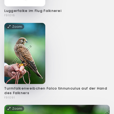
Luggerfalke im Flug Falknerei
f91016
Zoom
Turmfalkenweibchen Falco tinnunculus auf der Hand
des Falkners
f91091
Zoom