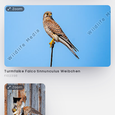
Zoom
Turmfalke Falco tinnunculus Weibchen
f102398
Zoom