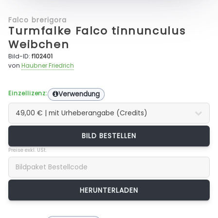
Falco brerigora
Turmfalke Falco tinnunculus
Weibchen
Bild-ID:
f102401
von
Haubner Friedrich
Einzellizenz:
Verwendung
BILD BESTELLEN
Preise exkl. USt.