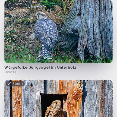
Zoom
Würgefalke Jungvogel im Unterholz
f93075
Zoom