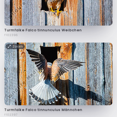
Turmfalke Falco tinnunculus Weibchen
f102396
Zoom
Turmfalke Falco tinnunculus Männchen
f102397