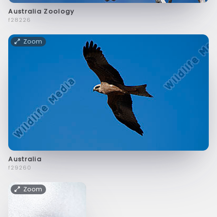
Australia Zoology
f28226
Zoom
Australia
f29260
Zoom