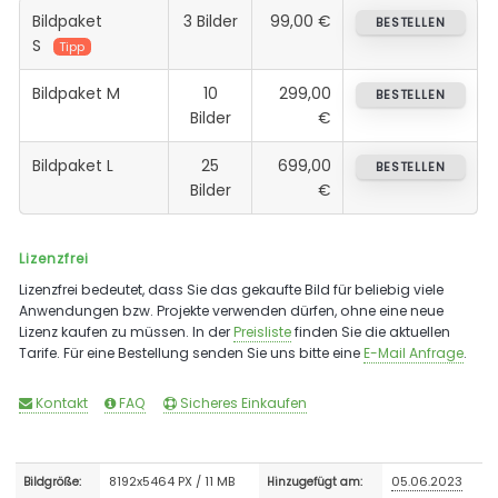
Bildpaket
3 Bilder
99,00 €
BESTELLEN
S
Tipp
Bildpaket M
10
299,00
BESTELLEN
Bilder
€
Bildpaket L
25
699,00
BESTELLEN
Bilder
€
Lizenzfrei
Lizenzfrei bedeutet, dass Sie das gekaufte Bild für beliebig viele
Anwendungen bzw. Projekte verwenden dürfen, ohne eine neue
Lizenz kaufen zu müssen. In der
Preisliste
finden Sie die aktuellen
Tarife. Für eine Bestellung senden Sie uns bitte eine
E-Mail Anfrage
.
Kontakt
FAQ
Sicheres Einkaufen
8192x5464 PX / 11 MB
05.06.2023
Bildgröße:
Hinzugefügt am: