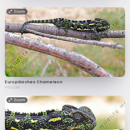
Zoom
Europäisches Chameleon
f102239
Zoom