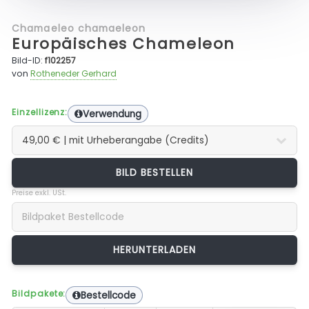
Chamaeleo chamaeleon
Europäisches Chameleon
Bild-ID:
f102257
von
Rotheneder Gerhard
Einzellizenz:
Verwendung
BILD BESTELLEN
Preise exkl. USt.
Bildpakete:
Bestellcode