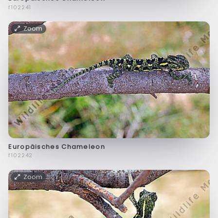
f102241
Zoom
Europäisches Chameleon
f102242
Zoom