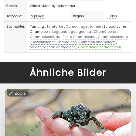
Wildlife.Media/Rotheneder
Credits:
Reptilien
Türkei
Kategorie:
Region:
Tarnung
,
Tarnfarbe
,
Camouflage
,
tarnen
,
Europäisches
Stichwörter:
Chameleon
,
Leguanartige
,
Iguania
,
Chamäleons
,
Chamaeleonidae
,
Echte Chamäleons
,
Chamaeleoninae
,
Gewöhnliches Chamäleon
,
Common chameleon
,
Mediterranean chameleon
,
Chamaeleo chamaeleon
Ähnliche Bilder
Zoom