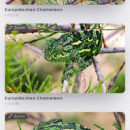
Europäisches Chameleon
f102247
Zoom
Europäisches Chameleon
f102248
Zoom