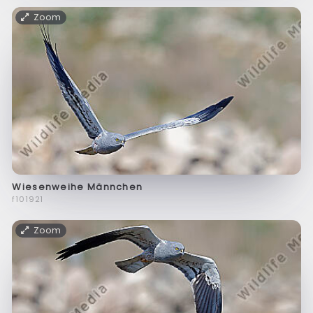
Zoom
Wiesenweihe Männchen
f101921
Zoom