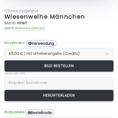
Circus pygargus
Wiesenweihe Männchen
Bild-ID:
f101917
von
Rotheneder Gerhard
Einzellizenz:
Verwendung
BILD BESTELLEN
Preise exkl. USt.
Bildpakete:
Bestellcode