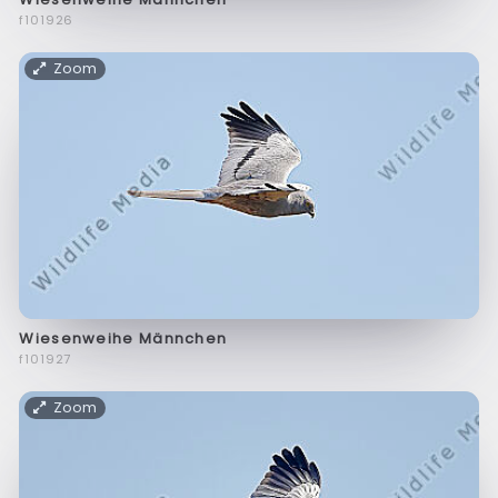
f101926
Zoom
Wiesenweihe Männchen
f101927
Zoom