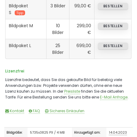
Bildpaket
3 Bilder
99,00 €
BESTELLEN
S
Tipp
Bildpaket M
10
299,00
BESTELLEN
Bilder
€
Bildpaket L
25
699,00
BESTELLEN
Bilder
€
Lizenzfrei
Lizenzfrei bedeutet, dass Sie das gekaufte Bild für beliebig viele
Anwendungen bzw. Projekte verwenden dürfen, ohne eine neue
Lizenz kaufen zu müssen. In der
Preisliste
finden Sie die aktuellen
Tarife. Für eine Bestellung senden Sie uns bitte eine
E-Mail Anfrage
.
Kontakt
FAQ
Sicheres Einkaufen
5735x3825 PX / 4 MB
14.04.2023
Bildgröße:
Hinzugefügt am: