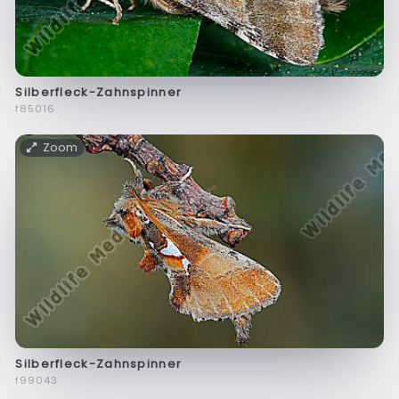
Silberfleck-Zahnspinner
f85016
Zoom
Silberfleck-Zahnspinner
f99043