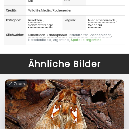
MB
am:
Wildlife.Media/Rotheneder
Credits:
Insekten
,
Niederösterreich
,
Kategorie:
Region:
Schmetterlinge
Wachau
Silberfleck-Zahnspinner
,
Nachtfalter
,
Zahnspinner
,
Stichwörter:
Notodontidae
,
Argentine
,
Spatalia argentina
Ähnliche Bilder
Zoom