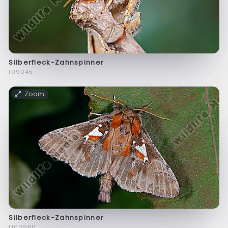
Silberfleck-Zahnspinner
f99045
Zoom
Silberfleck-Zahnspinner
f100960