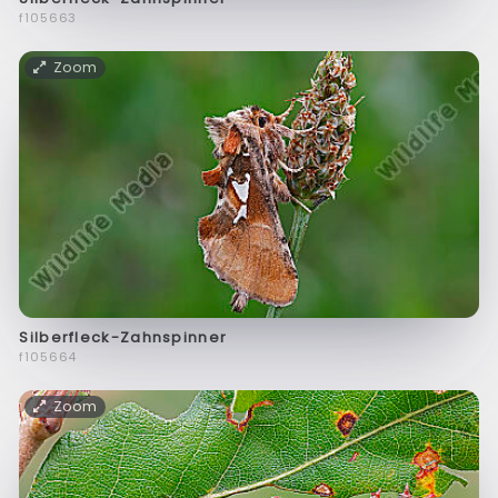
f105663
Zoom
Silberfleck-Zahnspinner
f105664
Zoom