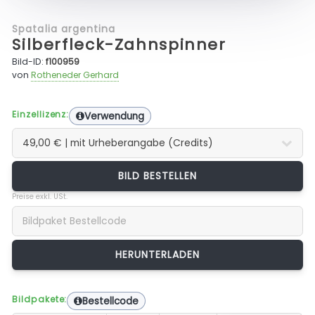
Spatalia argentina
Silberfleck-Zahnspinner
Bild-ID:
f100959
von
Rotheneder Gerhard
Einzellizenz:
Verwendung
BILD BESTELLEN
Preise exkl. USt.
Bildpakete:
Bestellcode