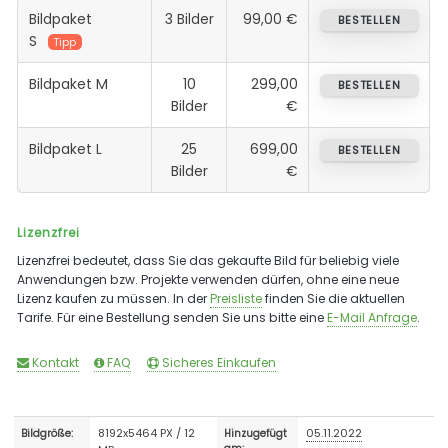
Bildpaket
3 Bilder
99,00 €
BESTELLEN
S
Tipp
Bildpaket M
10
299,00
BESTELLEN
Bilder
€
Bildpaket L
25
699,00
BESTELLEN
Bilder
€
Lizenzfrei
Lizenzfrei bedeutet, dass Sie das gekaufte Bild für beliebig viele
Anwendungen bzw. Projekte verwenden dürfen, ohne eine neue
Lizenz kaufen zu müssen. In der
Preisliste
finden Sie die aktuellen
Tarife. Für eine Bestellung senden Sie uns bitte eine
E-Mail Anfrage
.
Kontakt
FAQ
Sicheres Einkaufen
8192x5464 PX / 12
05.11.2022
Bildgröße:
Hinzugefügt