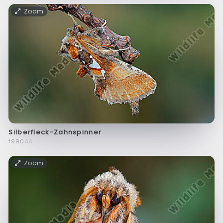
Zoom
Silberfleck-Zahnspinner
f99044
Zoom