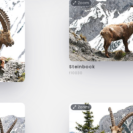
Zoom
Steinbock
f10030
Zoom