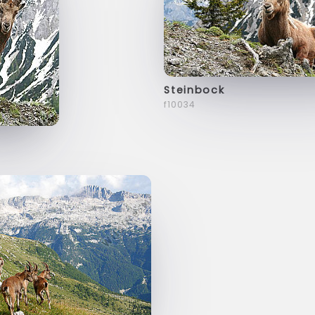
Steinbock
f10034