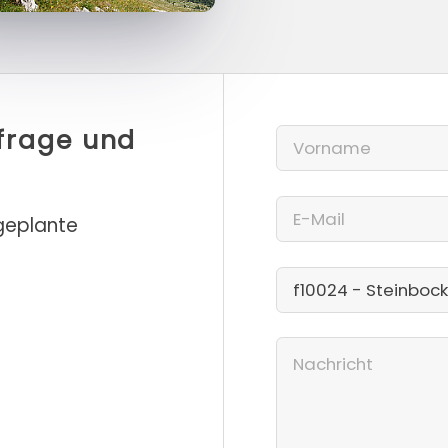
nfrage und
 geplante