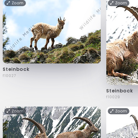
Zoom
Zoom
Steinbock
f10027
Steinbock
f10029
Zoom
Zoom