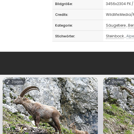
3456x2304 PX /
Bildgröße:
Wildlife.Media
Credits:
Säugetiere
,
Be
Kategorie:
Steinbock
,
Alp
Stichwörter:
Zoom
Zoom