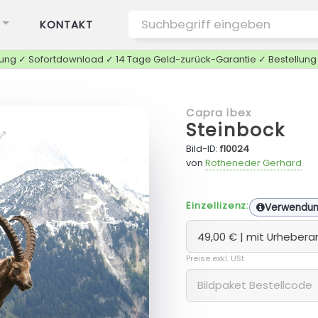
KONTAKT
tung ✓ Sofortdownload ✓ 14 Tage Geld-zurück-Garantie ✓ Bestellun
Capra ibex
Steinbock
ZOOM
Bild-ID:
f10024
von
Rotheneder Gerhard
Einzellizenz:
Verwendu
Preise exkl. USt.