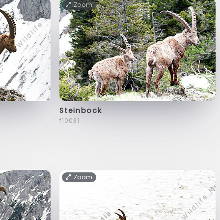
Zoom
Steinbock
f10031
Zoom