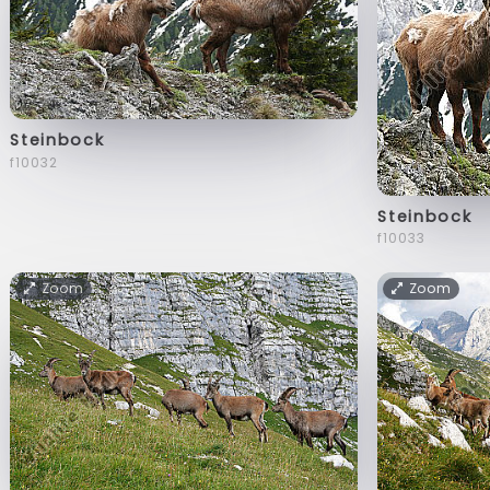
Steinbock
f10032
Steinbock
f10033
Zoom
Zoom