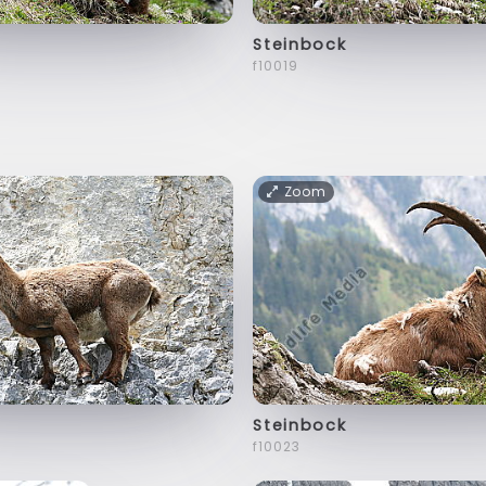
Steinbock
f10019
Zoom
Steinbock
f10023