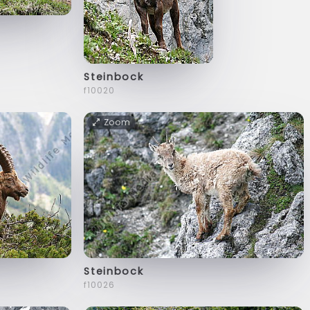
Steinbock
f10020
Zoom
Steinbock
f10026