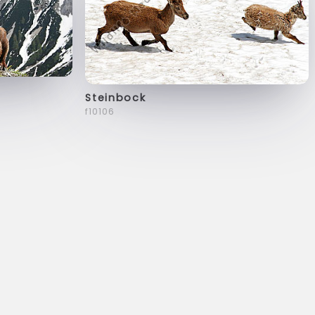
Steinbock
f10106