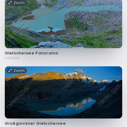
Zoom
Gletschersee Panorama
f108324
Zoom
Großglockner Gletschersee