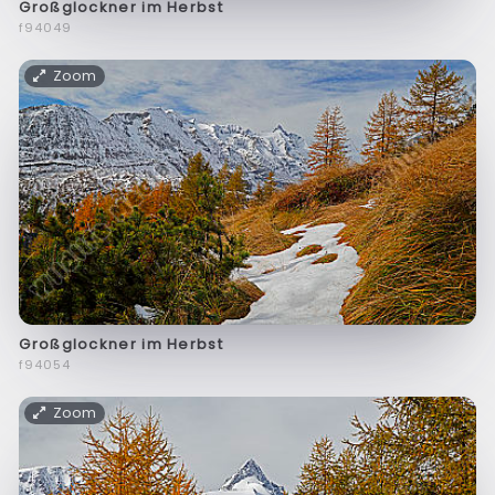
Großglockner im Herbst
f94049
Zoom
Großglockner im Herbst
f94054
Zoom