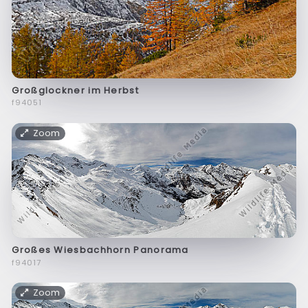
Großglockner im Herbst
f94051
Zoom
Großes Wiesbachhorn Panorama
f94017
Zoom