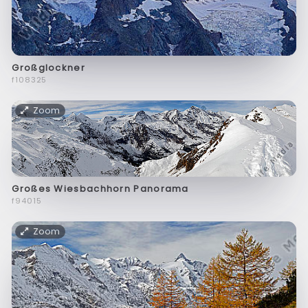
Großglockner
f108325
Zoom
Großes Wiesbachhorn Panorama
f94015
Zoom