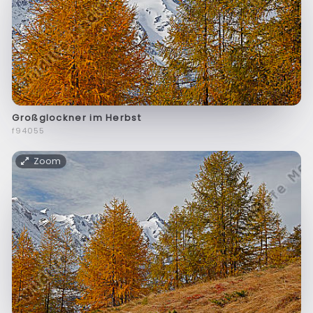
Großglockner im Herbst
f94055
Zoom