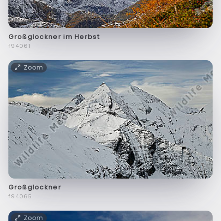
Großglockner im Herbst
f94061
Zoom
Großglockner
f94065
Zoom