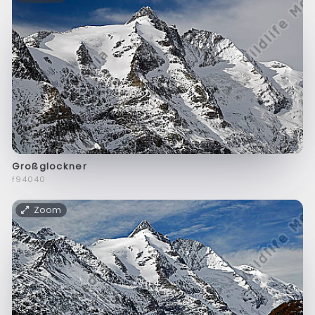
Großglockner
f94040
Zoom