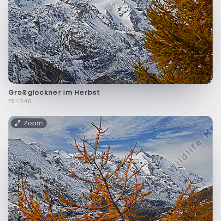
Großglockner im Herbst
f94046
Zoom