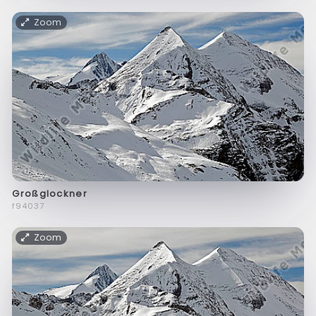
Zoom
Großglockner
f94037
Zoom