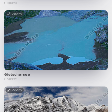
f108323
Zoom
Gletschersee
f108322
Zoom