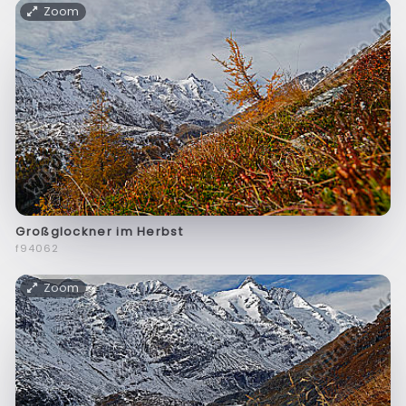
Zoom
Großglockner im Herbst
f94062
Zoom