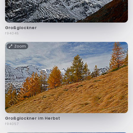
Großglockner
f94045
Zoom
Großglockner im Herbst
f94057