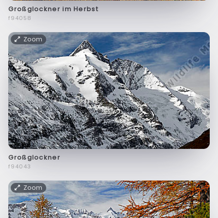
Großglockner im Herbst
f94058
Zoom
Großglockner
f94043
Zoom