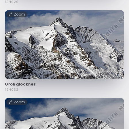
f94029
Zoom
Großglockner
f94032
Zoom