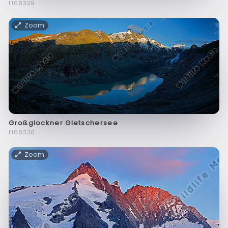
f108329
Zoom
Großglockner Gletschersee
f108330
Zoom