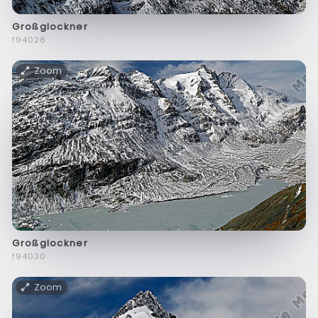
Großglockner
f94028
Zoom
Großglockner
f94030
Zoom