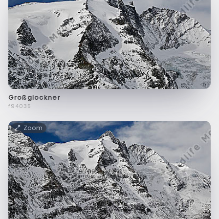
Großglockner
f94035
Zoom