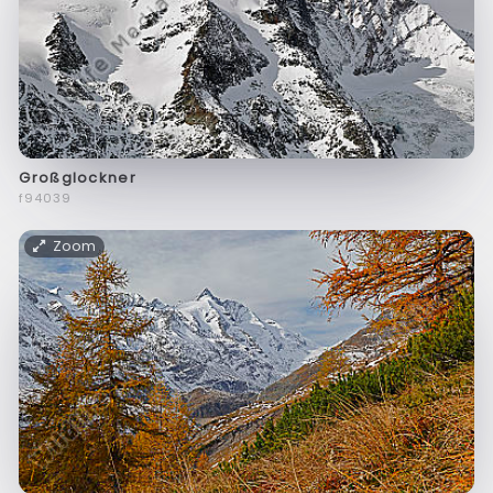
Großglockner
f94039
Zoom