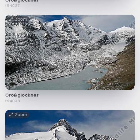
Großglockner
f94027
Zoom
Großglockner
f94038
Zoom