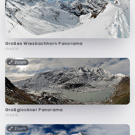
Großes Wiesbachhorn Panorama
f94016
Zoom
Großglockner Panorama
f94010
Zoom