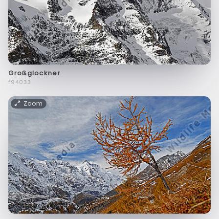
Großglockner
f94033
Zoom