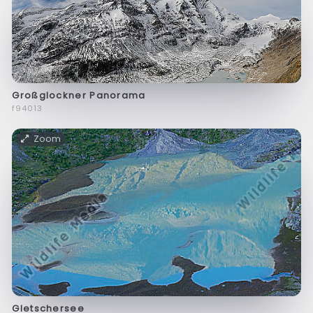
Großglockner Panorama
f94013
Zoom
Gletschersee