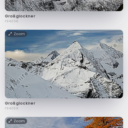
Großglockner
f94036
Zoom
Großglockner
f94059
Zoom