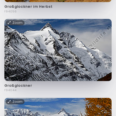
Großglockner im Herbst
f94056
Zoom
Großglockner
f94044
Zoom