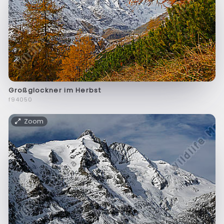
Großglockner im Herbst
f94050
Zoom