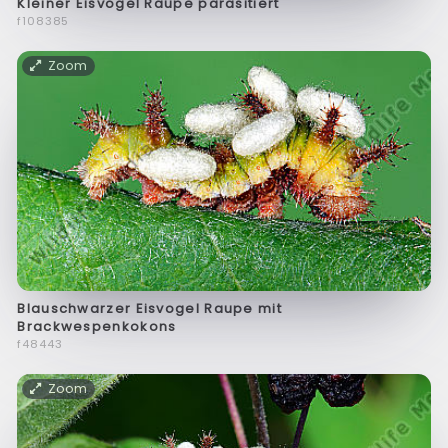
Kleiner Eisvogel Raupe parasitiert
f108385
Zoom
Blauschwarzer Eisvogel Raupe mit
Brackwespenkokons
f48443
Zoom