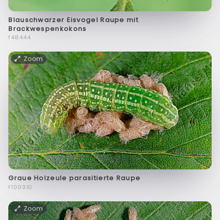
Blauschwarzer Eisvogel Raupe mit
Brackwespenkokons
f48444
Zoom
Graue Holzeule parasitierte Raupe
f100310
Zoom