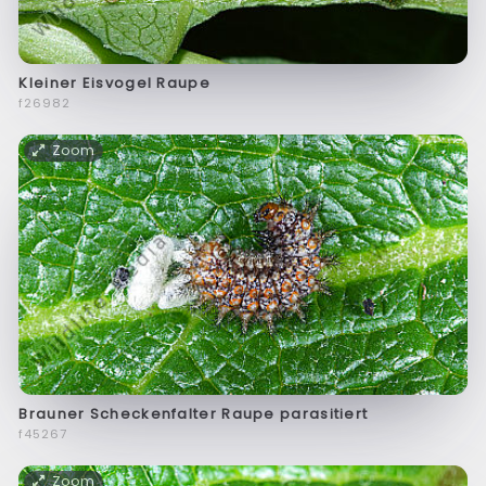
Kleiner Eisvogel Raupe
f26982
Zoom
Brauner Scheckenfalter Raupe parasitiert
f45267
Zoom