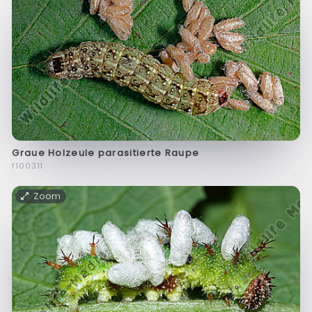
Graue Holzeule parasitierte Raupe
f100311
Zoom