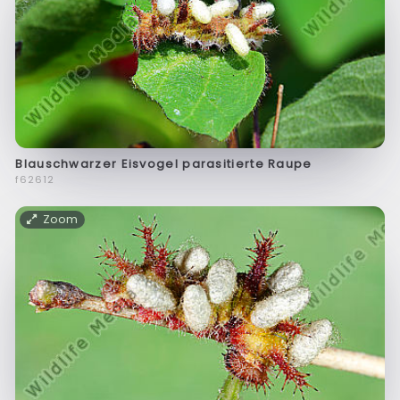
Blauschwarzer Eisvogel parasitierte Raupe
f62612
Zoom