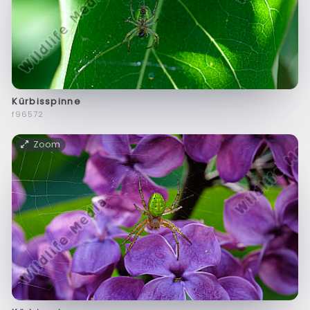
Kürbisspinne
f96572
Zoom