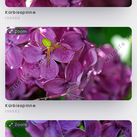
Kürbisspinne
f96566
Zoom
Kürbisspinne
f96562
Zoom