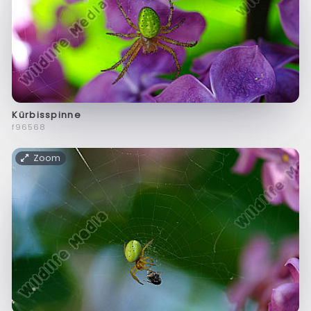
Kürbisspinne
f96568
Zoom