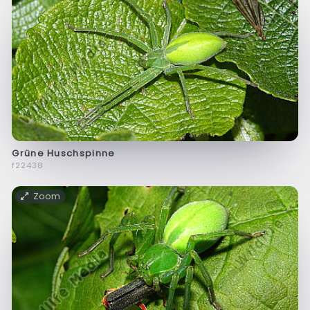
Grüne Huschspinne
f22438
Zoom