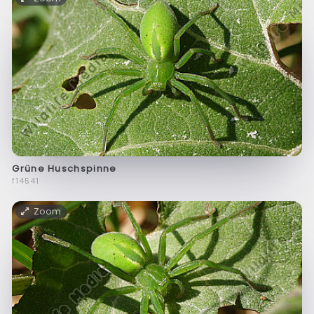
Grüne Huschspinne
f14541
Zoom