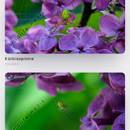
Kürbisspinne
f96564
Zoom