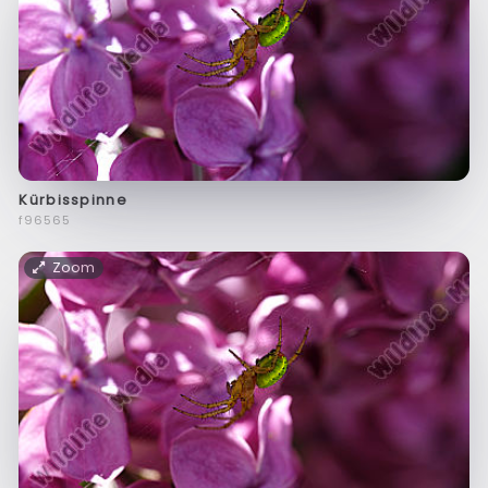
Kürbisspinne
f96565
Zoom