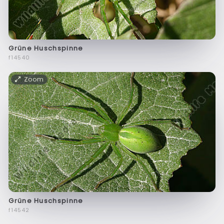
Grüne Huschspinne
f14540
Zoom
Grüne Huschspinne
f14542