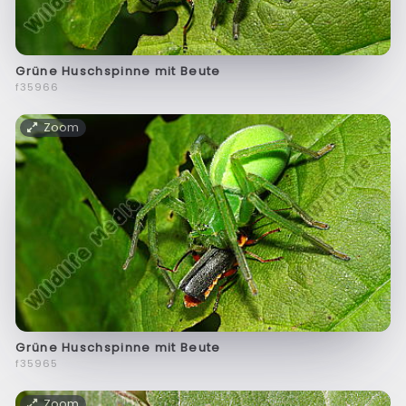
Grüne Huschspinne mit Beute
f35966
Zoom
Grüne Huschspinne mit Beute
f35965
Zoom