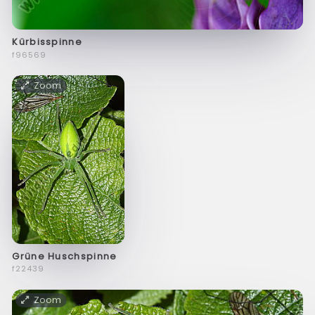
Kürbisspinne
f96569
Zoom
Grüne Huschspinne
f22439
Zoom