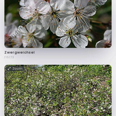
Zwergweichsel
f15173
Zoom