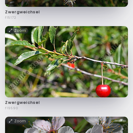
Zwergweichsel
f15172
Zoom
Zwergweichsel
f19590
Zoom