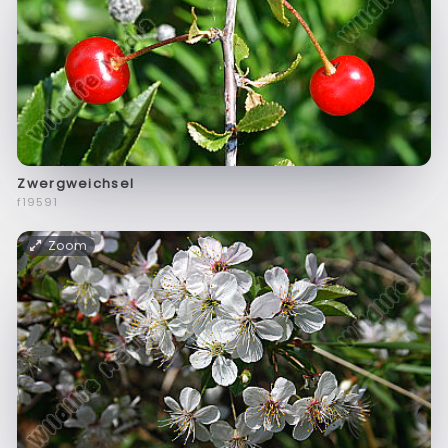
Zwergweichsel
f19591
Zoom