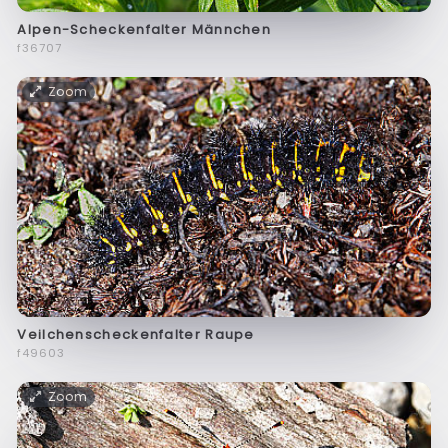
Alpen-Scheckenfalter Männchen
f36707
Zoom
Veilchenscheckenfalter Raupe
f49603
Zoom