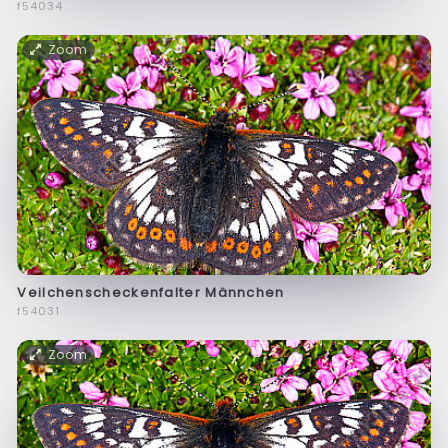
f54034
Zoom
Veilchenscheckenfalter Männchen
f54031
Zoom