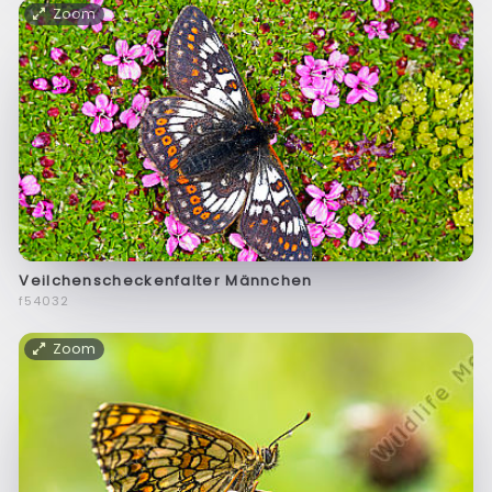
Zoom
Veilchenscheckenfalter Männchen
f54032
Zoom