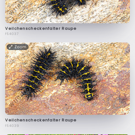
Veilchenscheckenfalter Raupe
f54037
Zoom
Veilchenscheckenfalter Raupe
f54039