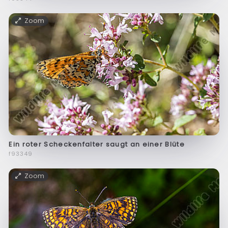
Zoom
Ein roter Scheckenfalter saugt an einer Blüte
f93349
Zoom