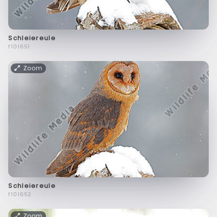
Schleiereule
f101651
Zoom
Schleiereule
f101652
Zoom