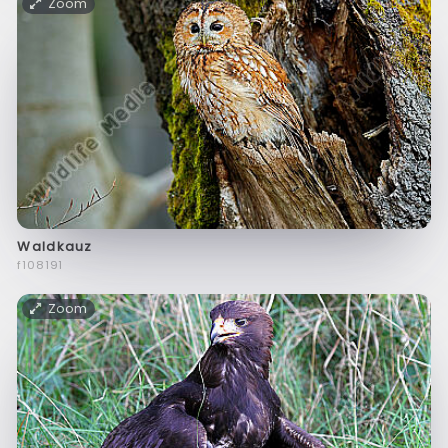
Zoom
Waldkauz
f108191
Zoom