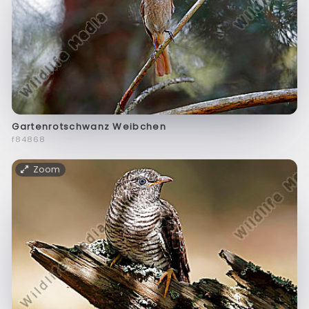
Gartenrotschwanz Weibchen
f84868
Zoom