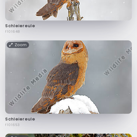
Schleiereule
f101648
Zoom
Schleiereule
f101653