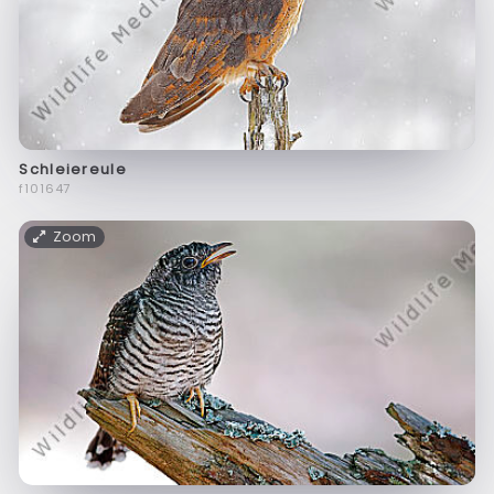
Schleiereule
f101647
Zoom