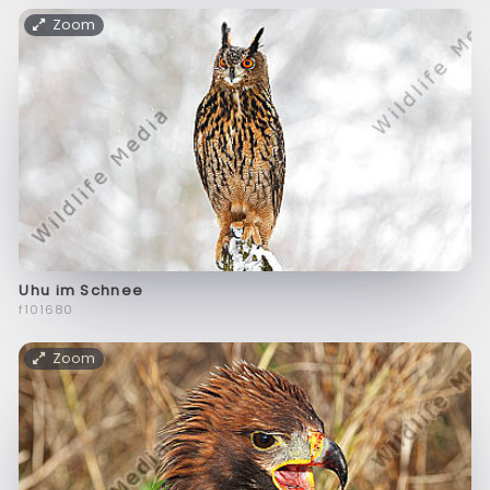
Zoom
Uhu im Schnee
f101680
Zoom