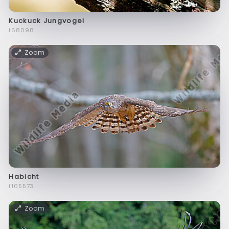
Kuckuck Jungvogel
f68098
Zoom
Habicht
f105573
Zoom