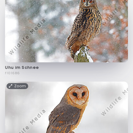
Uhu im Schnee
f101686
Zoom