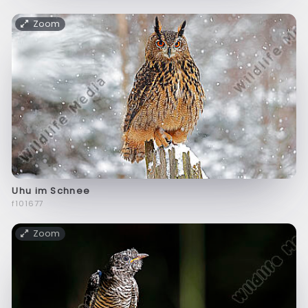
Zoom
Uhu im Schnee
f101677
Zoom