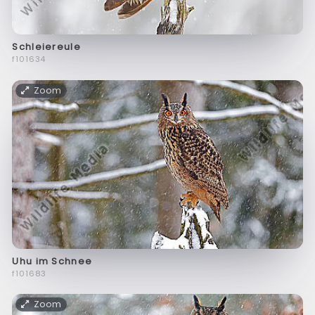
Schleiereule
f101634
Zoom
Uhu im Schnee
f101683
Zoom