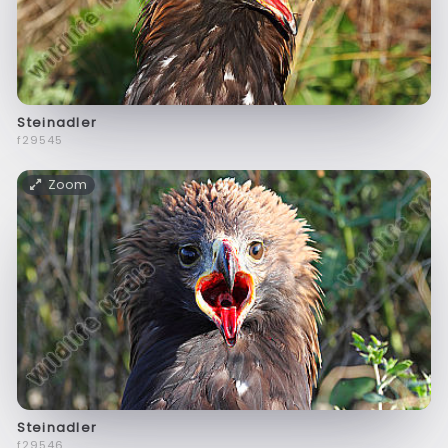
Steinadler
f29545
Zoom
Steinadler
f29546