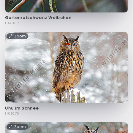
Gartenrotschwanz Weibchen
f84867
Zoom
Uhu im Schnee
f101676
Zoom