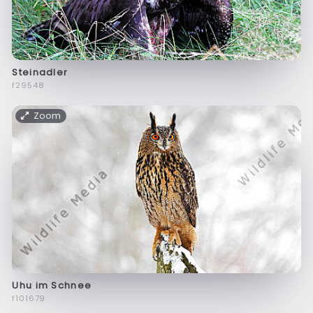
Steinadler
f29548
Zoom
Uhu im Schnee
f101679