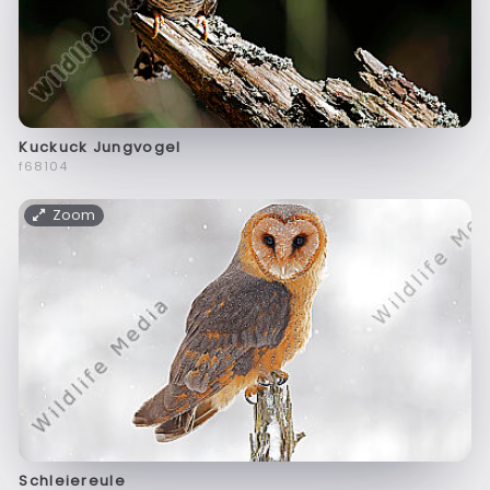
Kuckuck Jungvogel
f68104
Zoom
Schleiereule