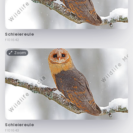
Schleiereule
f101642
Zoom
Schleiereule
f101643