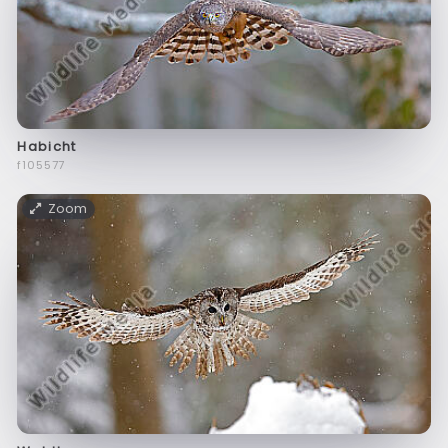
Habicht
f105577
Zoom