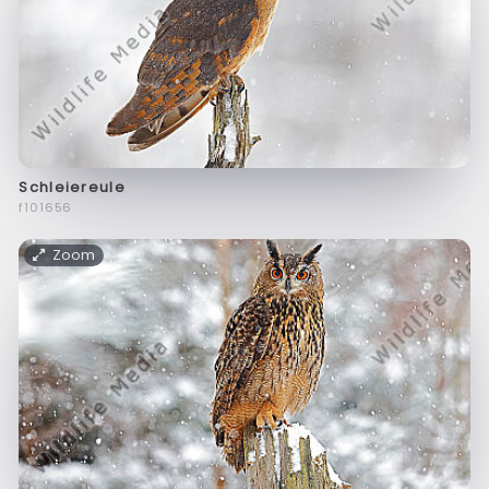
Schleiereule
f101656
Zoom