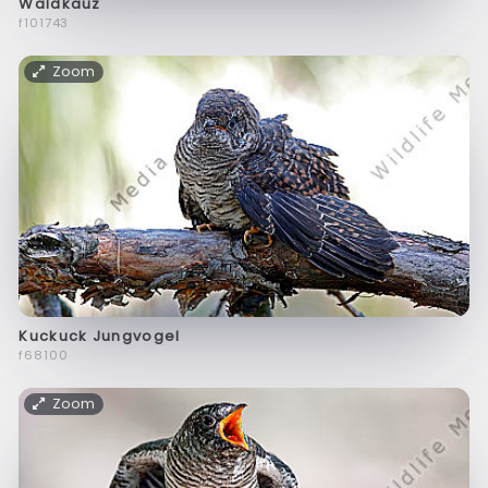
Waldkauz
f101743
Zoom
Kuckuck Jungvogel
f68100
Zoom