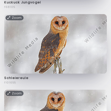
Kuckuck Jungvogel
f68105
Zoom
Schleiereule
f101655
Zoom