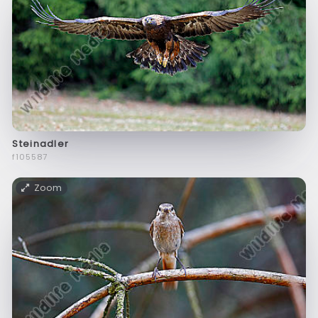
Steinadler
f105587
Zoom