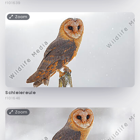
f101639
Zoom
Schleiereule
f101646
Zoom