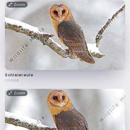
Zoom
Schleiereule
f101658
Zoom