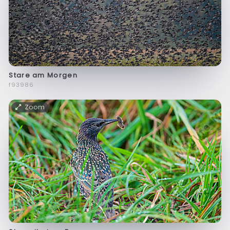
Stare am Morgen
f93986
Zoom