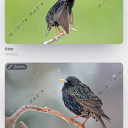
Star
f86822
Zoom