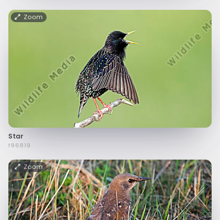
Zoom
Star
f86819
Zoom