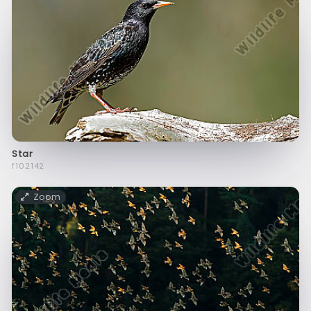
Star
f102142
Zoom