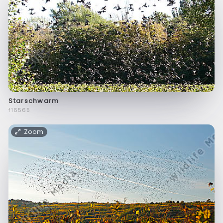
Starschwarm
f16565
Zoom