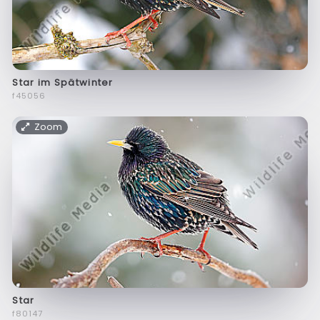
Star im Spätwinter
f45056
Zoom
Star
f80147