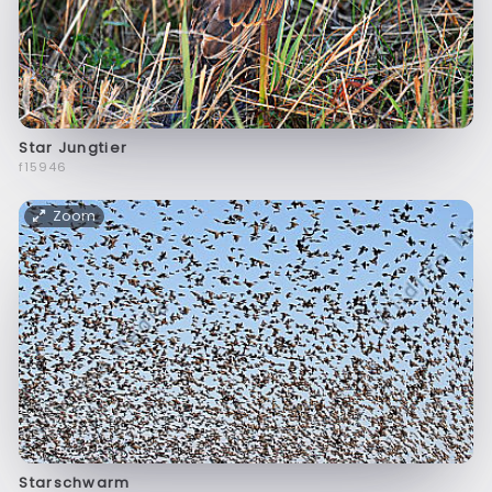
Star Jungtier
f15946
Zoom
Starschwarm