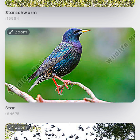
Starschwarm
f16564
Zoom
Star
f64675
Zoom