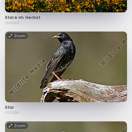
Stare im Herbst
f68659
Zoom
Star
f102139
Zoom