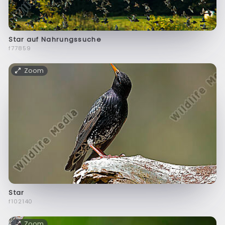
Star auf Nahrungssuche
f77859
Zoom
Star
f102140
Zoom