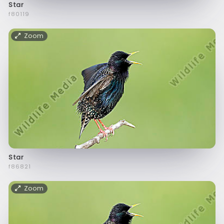
Star
f80119
Zoom
Star
f86821
Zoom