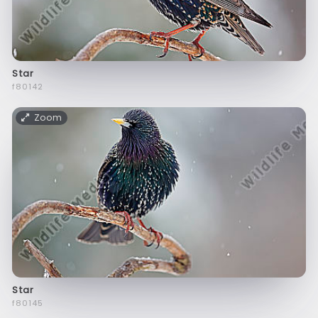
Star
f80142
Zoom
Star
f80145