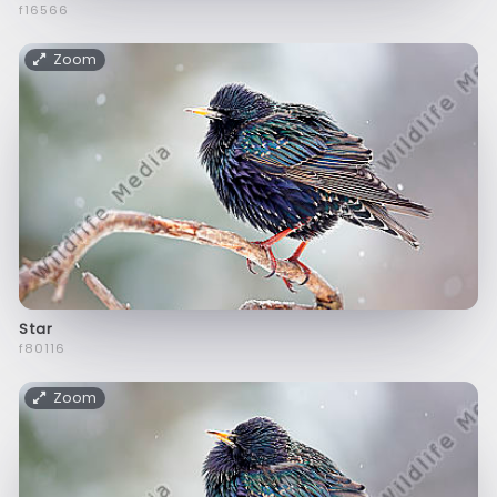
f16566
Zoom
Star
f80116
Zoom