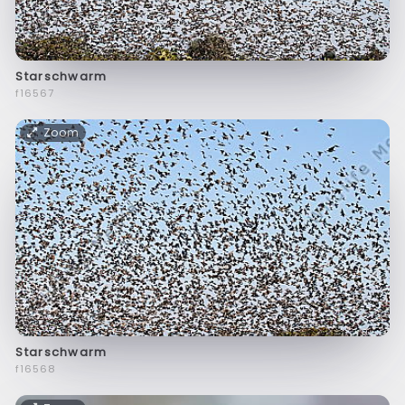
Starschwarm
f16567
Zoom
Starschwarm
f16568