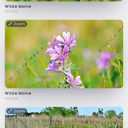
Wilde Malve
f43343
Zoom
Wilde Malve
f43344
Zoom