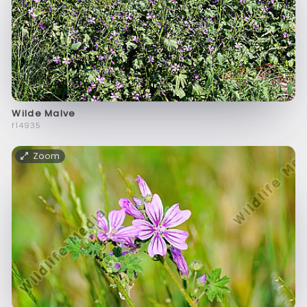
Wilde Malve
f14935
Zoom