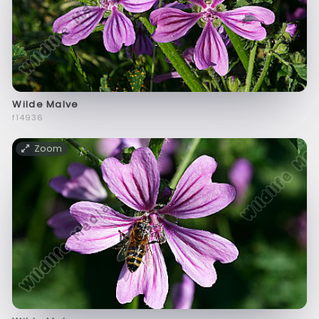
Wilde Malve
f14936
Zoom