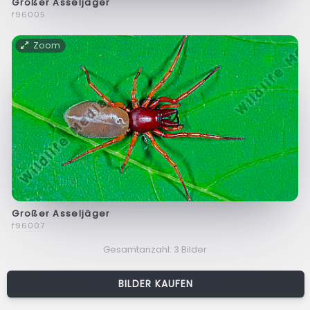
Großer Asseljäger
f96005
Zoom
Großer Asseljäger
f96007
Gesamtanzahl: 3 Bilder
BILDER KAUFEN