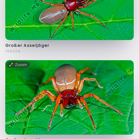
Großer Asseljäger
f96006
Zoom