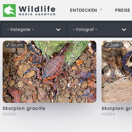
ENTDECKEN
PREISE
Zoom
Zoom
Skorpion gracilis
Skorpion gr
f61655
f61656