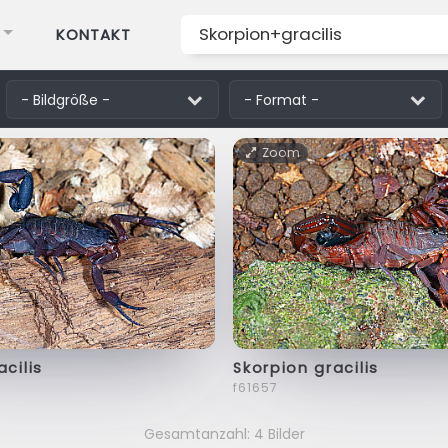
KONTAKT
Zoom
acilis
Skorpion gracilis
f61657
Gesamtanzahl: 4 Bilder