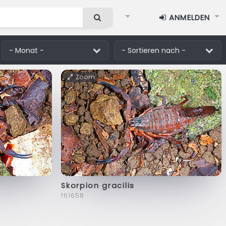
ANMELDEN
Zoom
Skorpion gracilis
f61658