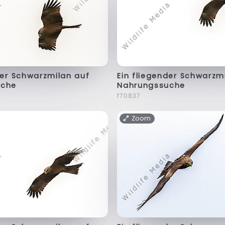
der Schwarzmilan auf
Ein fliegender Schwarzm
uche
Nahrungssuche
f70837
Zoom