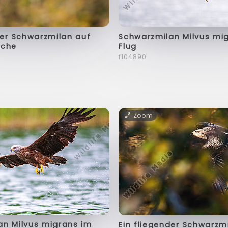
der Schwarzmilan auf
Schwarzmilan Milvus mi
uche
Flug
f104890
Zoom
an Milvus migrans im
Ein fliegender Schwarzm