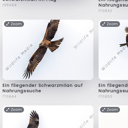
Nahrungss
f95064
f70842
Zoom
Zoom
Ein fliegender Schwarzmilan auf
Ein fliegen
Nahrungssuche
Nahrungss
f70844
f70850
Zoom
Zoom