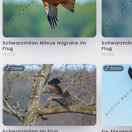
Schwarzmilan Milvus migrans im
Schwarzmil
Flug
Flug
f91270
f91234
Zoom
Zoom
Schwarzmilan im Flug
Ein fliegen