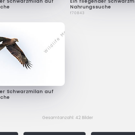
der Schwarzmilan auf
Ein fliegender Schwarzm
uche
Nahrungssuche
f70843
der Schwarzmilan auf
uche
Gesamtanzahl: 42 Bilder