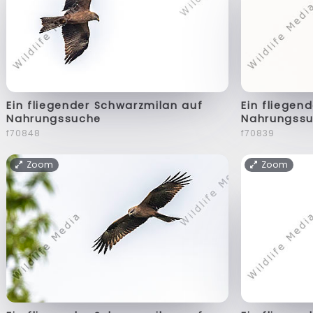
Ein fliegender Schwarzmilan auf
Ein fliegen
Nahrungssuche
Nahrungss
f70848
f70839
Zoom
Zoom