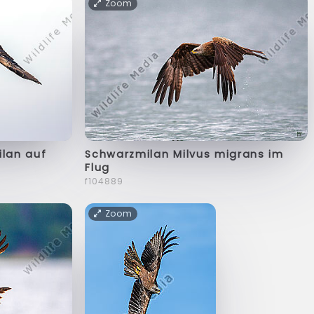
Zoom
ilan auf
Schwarzmilan Milvus migrans im
Flug
f104889
Zoom