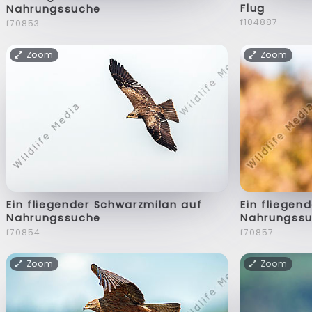
Flug
Nahrungssuche
f104887
f70853
Zoom
Zoom
Ein fliegender Schwarzmilan auf
Ein fliegen
Nahrungssuche
Nahrungss
f70854
f70857
Zoom
Zoom