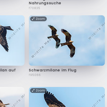
Nahrungssuche
f70835
Zoom
Schwarzmilane im Flug
ilan auf
f95066
Zoom