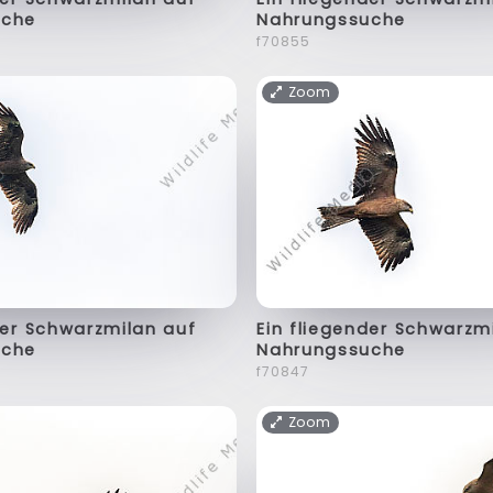
uche
Nahrungssuche
f70855
Zoom
der Schwarzmilan auf
Ein fliegender Schwarzm
uche
Nahrungssuche
f70847
Zoom