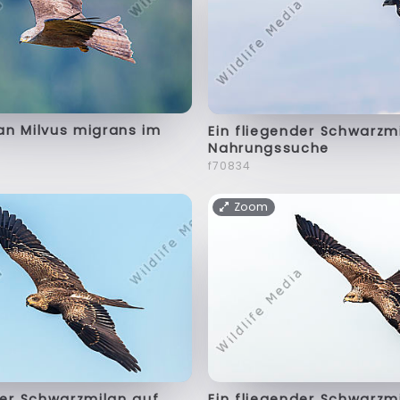
an Milvus migrans im
Ein fliegender Schwarzm
Nahrungssuche
f70834
Zoom
der Schwarzmilan auf
Ein fliegender Schwarzm