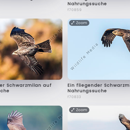
Nahrungssuche
f70859
Zoom
der Schwarzmilan auf
Ein fliegender Schwarzm
uche
Nahrungssuche
f70833
Zoom