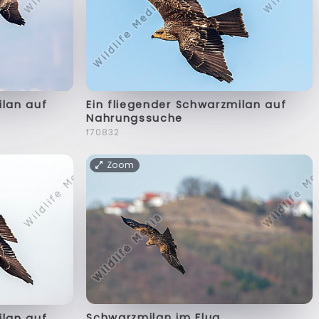
ilan auf
Ein fliegender Schwarzmilan auf
Nahrungssuche
f70832
Zoom
Schwarzmilan im Flug
ilan auf