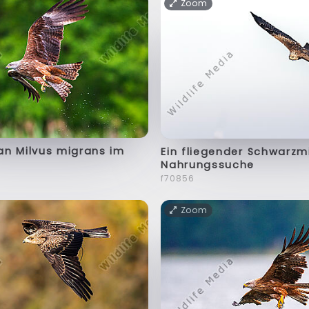
Zoom
an Milvus migrans im
Ein fliegender Schwarzm
Nahrungssuche
f70856
Zoom