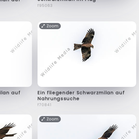
f95063
Zoom
ilan auf
Ein fliegender Schwarzmilan auf
Nahrungssuche
f70841
Zoom