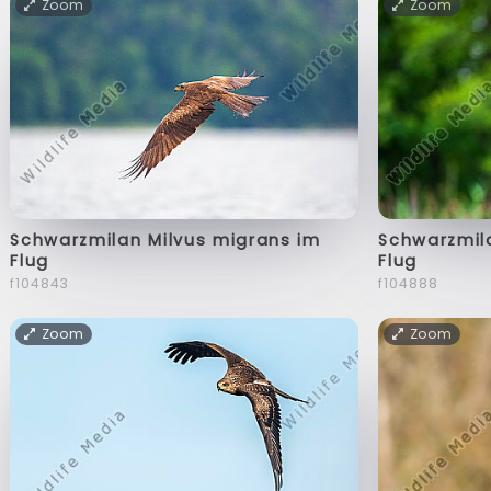
Zoom
Zoom
Schwarzmilan Milvus migrans im
Schwarzmil
Flug
Flug
f104843
f104888
Zoom
Zoom