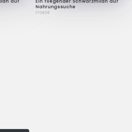
ilan auf
Ein fliegender Schwarzmilan auf
Nahrungssuche
f70838