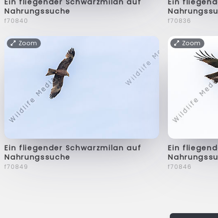
Ein fliegender Schwarzmilan auf
Ein fliegen
Nahrungssuche
Nahrungss
f70840
f70836
Zoom
Zoom
Ein fliegender Schwarzmilan auf
Ein fliegen
Nahrungssuche
Nahrungss
f70849
f70846