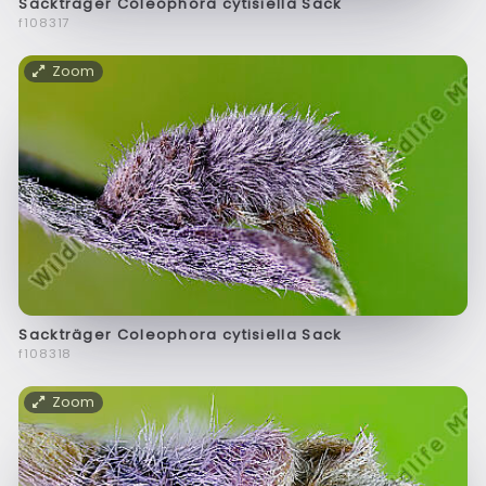
Sackträger Coleophora cytisiella Sack
f108317
Zoom
Sackträger Coleophora cytisiella Sack
f108318
Zoom