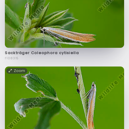
Sackträger Coleophora cytisiella
f108315
Zoom