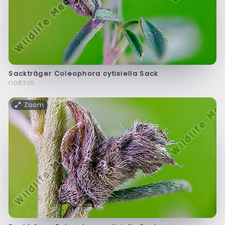
Sackträger Coleophora cytisiella Sack
f108320
Zoom