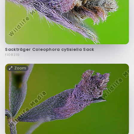
Sackträger Coleophora cytisiella Sack
f108319
Zoom