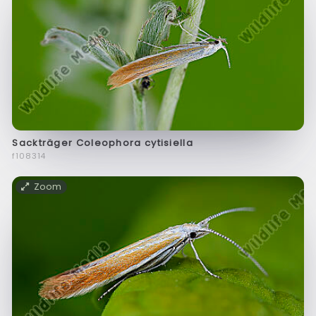
Sackträger Coleophora cytisiella
f108314
Zoom