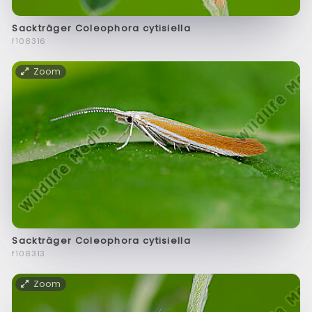
Sackträger Coleophora cytisiella
f108316
Zoom
Sackträger Coleophora cytisiella
f108313
Zoom