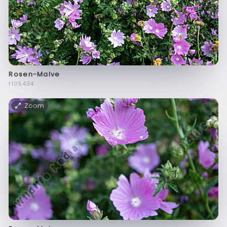
Rosen-Malve
f105434
Zoom