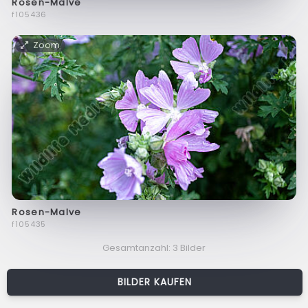
Rosen-Malve
f105436
Zoom
Rosen-Malve
f105435
Gesamtanzahl: 3 Bilder
BILDER KAUFEN