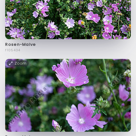
Rosen-Malve
f105434
Zoom