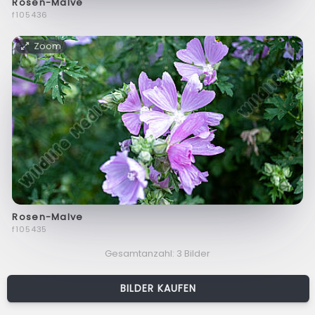
Rosen-Malve
f105436
Zoom
Rosen-Malve
f105435
Gesamtanzahl: 3 Bilder
BILDER KAUFEN