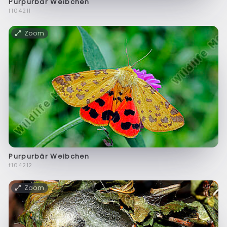
Purpurbär Weibchen
f104211
Zoom
Purpurbär Weibchen
f104212
Zoom