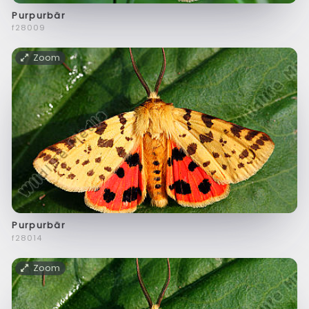
Purpurbär
f28009
Zoom
Purpurbär
f28014
Zoom