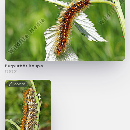
Purpurbär Raupe
f36301
Zoom