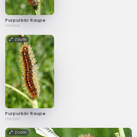
Purpurbär Raupe
f36303
Zoom
Purpurbär Raupe
f36300
Zoom