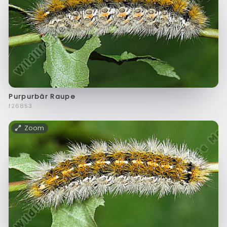
Purpurbär Raupe
f26853
Zoom