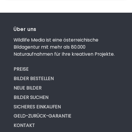
Über uns
Wildlife Media ist eine österreichische
Bildagentur mit mehr als 80.000
Naturaufnahmen für Ihre kreativen Projekte.
PREISE
BILDER BESTELLEN
NEUE BILDER
BILDER SUCHEN
SICHERES EINKAUFEN
GELD-ZURÜCK-GARANTIE
KONTAKT