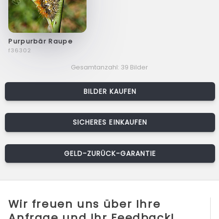
Purpurbär Raupe
f36302
Gesamtanzahl: 39 Bilder
BILDER KAUFEN
SICHERES EINKAUFEN
GELD-ZURÜCK-GARANTIE
Wir freuen uns über Ihre
Anfrage und Ihr Feedback!