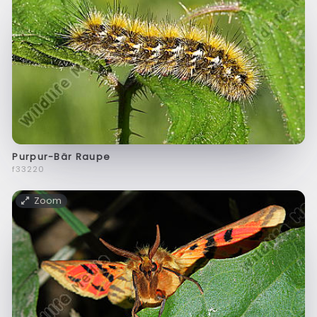
Purpur-Bär Raupe
f33220
Zoom