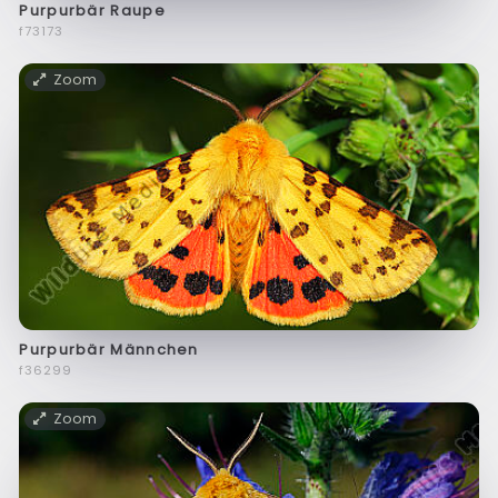
Purpurbär Raupe
f73173
Zoom
Purpurbär Männchen
f36299
Zoom