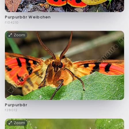
Purpurbär Weibchen
f104210
Zoom
Purpurbär
f28012
Zoom