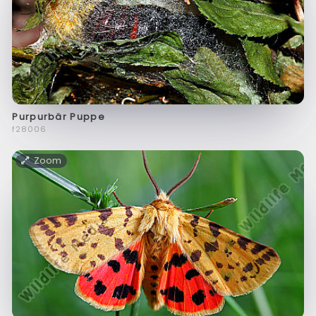
Purpurbär Puppe
f28006
Zoom