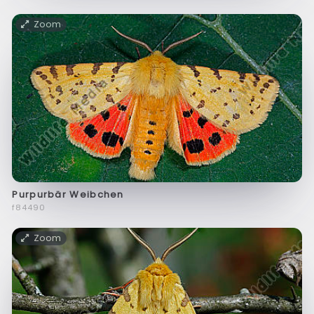
Zoom
Purpurbär Weibchen
f84490
Zoom