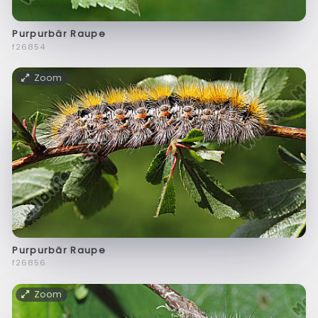
Purpurbär Raupe
f26854
Zoom
Purpurbär Raupe
f26856
Zoom