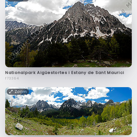
Nationalpark Aigüestortes i Estany de Sant Maurici
f73364
Zoom