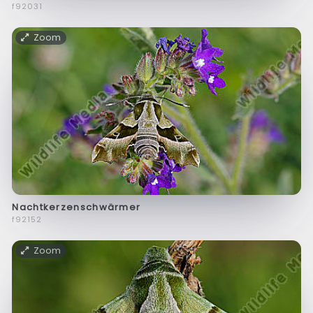
f92031
Zoom
Nachtkerzenschwärmer
f92152
Zoom