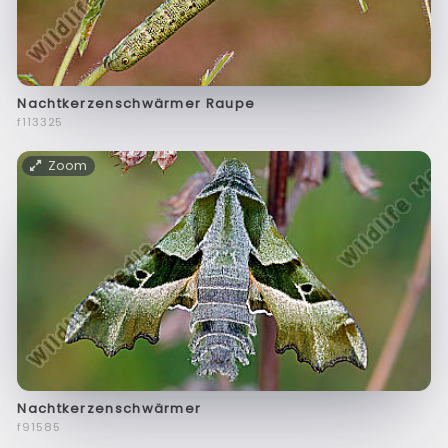
Nachtkerzenschwärmer Raupe
f113325
Zoom
Nachtkerzenschwärmer
f91585