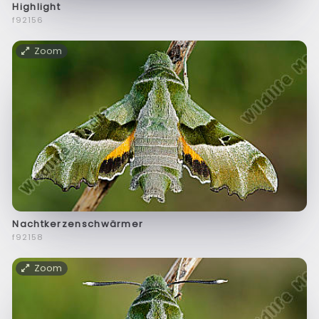
Highlight
f92156
Zoom
Nachtkerzenschwärmer
f92158
Zoom