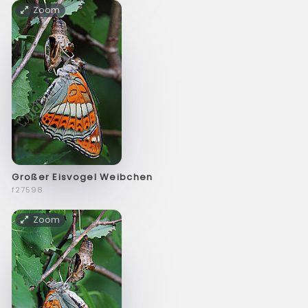
Zoom
Großer Eisvogel Weibchen
f27598
Zoom