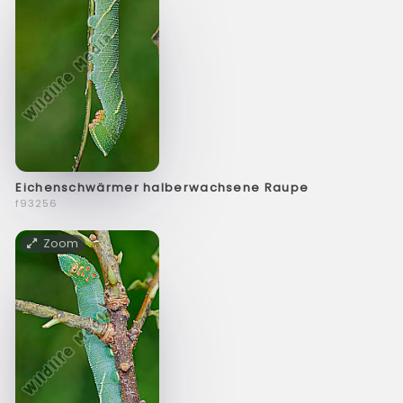
Eichenschwärmer halberwachsene Raupe
f93256
Zoom