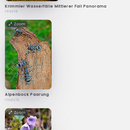
Krimmler Wasserfälle Mittlerer Fall Panorama
f94018
Zoom
Alpenbock Paarung
f108373
Zoom