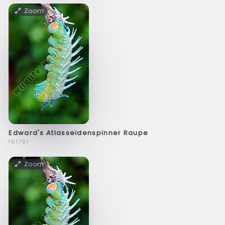
Zoom
Edward's Atlasseidenspinner Raupe
f61761
Zoom