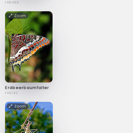
f48486
Zoom
Erdbeerbaumfalter
f49130
Zoom