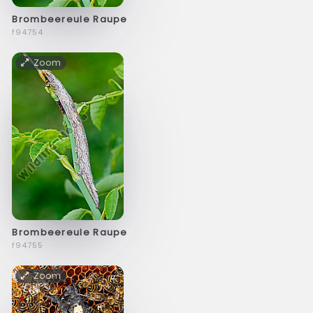
Brombeereule Raupe
f94754
Zoom
Brombeereule Raupe
f94755
Zoom