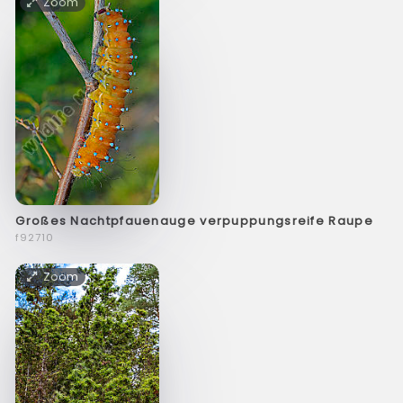
Zoom
Großes Nachtpfauenauge verpuppungsreife Raupe
f92710
Zoom