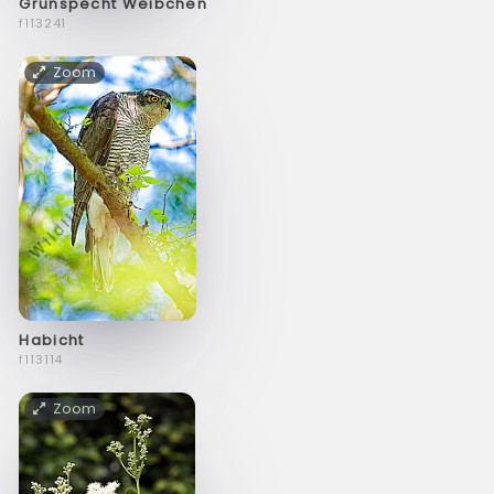
Grünspecht Weibchen
f113241
Zoom
Habicht
f113114
Zoom