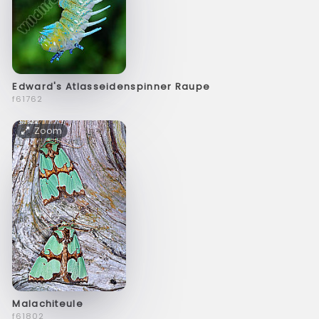
Edward's Atlasseidenspinner Raupe
f61762
Zoom
Malachiteule
f61802