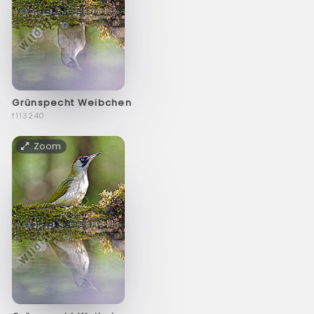
Grünspecht Weibchen
f113240
Zoom