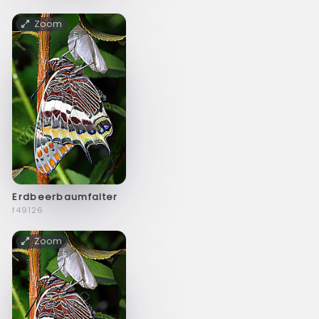
Zoom
Erdbeerbaumfalter
f49126
Zoom