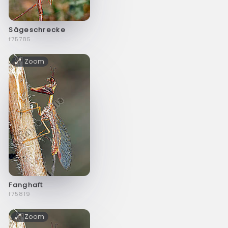
Sägeschrecke
f75785
Zoom
Fanghaft
f75819
Zoom