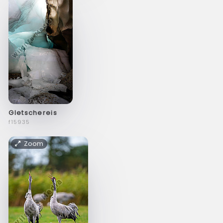
Gletschereis
f15935
Zoom