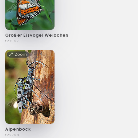
Großer Eisvogel Weibchen
f27597
Zoom
Alpenbock
f22798