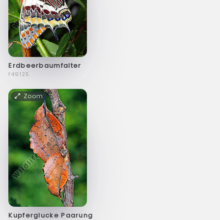
Erdbeerbaumfalter
f49125
Zoom
Kupferglucke Paarung