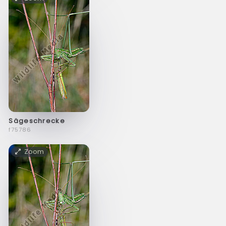
Sägeschrecke
f75786
Zoom