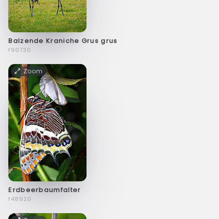
Balzende Kraniche Grus grus
f90730
Zoom
Erdbeerbaumfalter
f48920