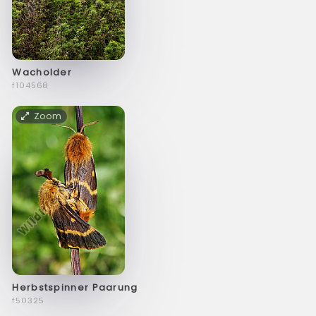
Wacholder
f104568
Zoom
Herbstspinner Paarung
f50325