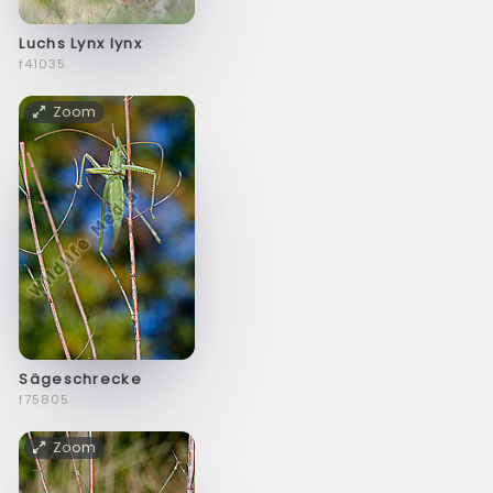
Luchs Lynx Iynx
f41035
Zoom
Sägeschrecke
f75805
Zoom