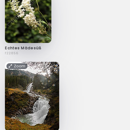
Echtes Mädesüß
f22856
Zoom