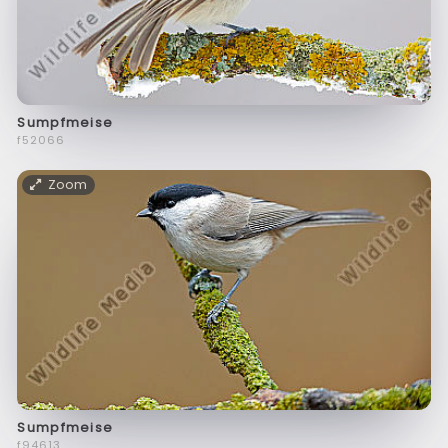
Sumpfmeise
f52066
Zoom
Sumpfmeise
f94613