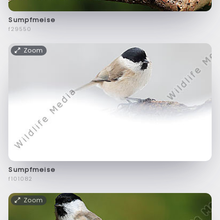
Sumpfmeise
f29550
Zoom
Sumpfmeise
f101082
Zoom