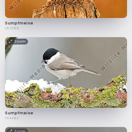
Sumpfmeise
f87988
Zoom
Sumpfmeise
f94482
Zoom