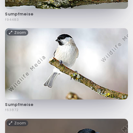
Sumpfmeise
f94483
Zoom
Sumpfmeise
f63872
Zoom