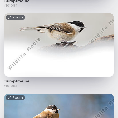
Sumpfmeise
f101084
Zoom
Sumpfmeise
f101083
Zoom