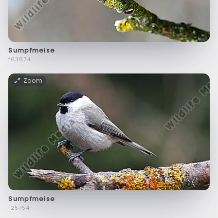
Sumpfmeise
f63874
Zoom
Sumpfmeise
f25754