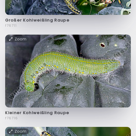
Großer Kohlweißling Raupe
f76711
Zoom
Kleiner Kohlweißling Raupe
f76716
Zoom