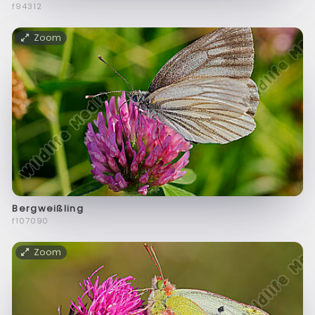
f94312
Zoom
Bergweißling
f107090
Zoom