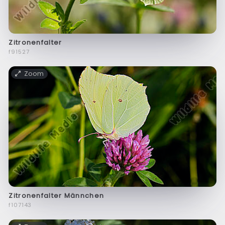
Zitronenfalter
f91527
Zoom
Zitronenfalter Männchen
f107143