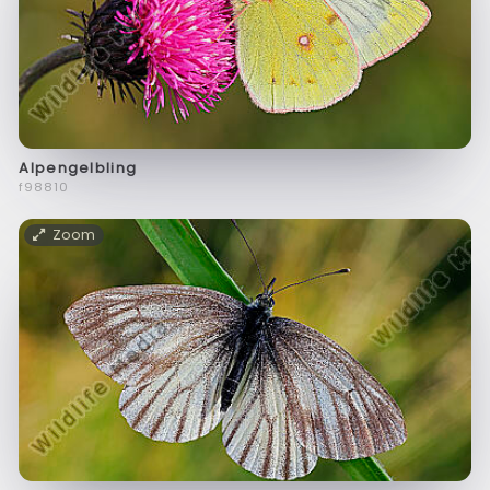
Alpengelbling
f98810
Zoom