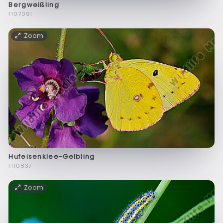
Bergweißling
f107091
Zoom
Hufeisenklee-Gelbling
f110837
Zoom