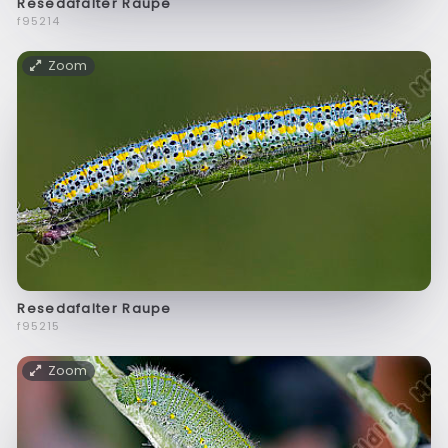
Resedafalter Raupe
f95214
Zoom
Resedafalter Raupe
f95215
Zoom