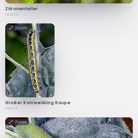
Zitronenfalter
f91526
Zoom
Großer Kohlweißling Raupe
f76712
Zoom