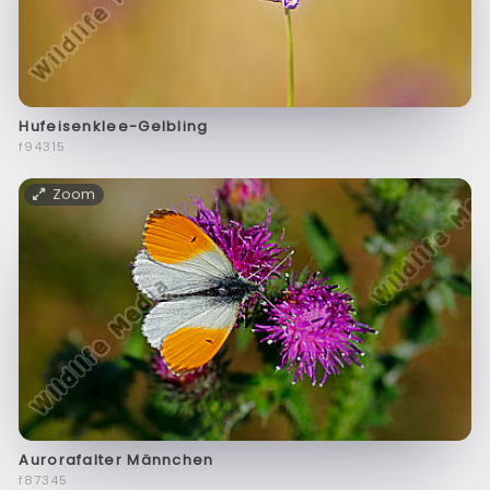
Hufeisenklee-Gelbling
f94315
Zoom
Aurorafalter Männchen
f87345