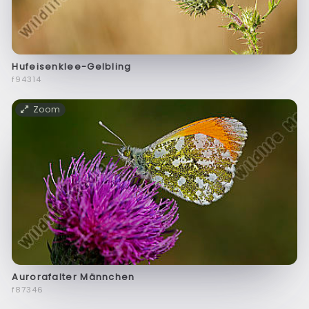
Hufeisenklee-Gelbling
f94314
Zoom
Aurorafalter Männchen
f87346