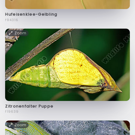
Hufeisenklee-Gelbling
f94316
Zoom
Zitronenfalter Puppe
f19639
Zoom