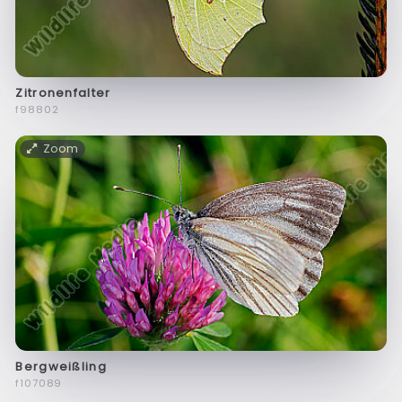
Zitronenfalter
f98802
Zoom
Bergweißling
f107089