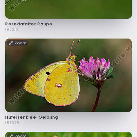
Resedafalter Raupe
f95213
Zoom
Hufeisenklee-Gelbling
f87678
Zoom