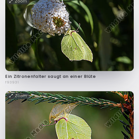
Zoom
Ein Zitronenfalter saugt an einer Blüte
f93931
Zoom