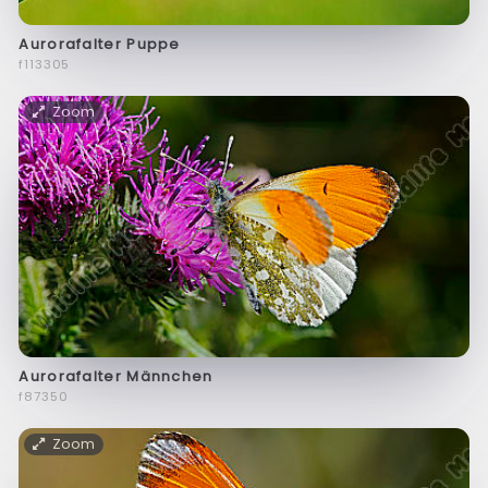
Aurorafalter Puppe
f113305
Zoom
Aurorafalter Männchen
f87350
Zoom