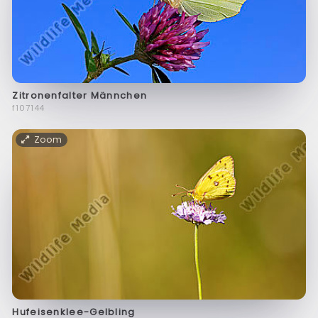
Zitronenfalter Männchen
f107144
Zoom
Hufeisenklee-Gelbling