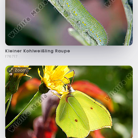
Kleiner Kohlweißling Raupe
f76717
Zoom