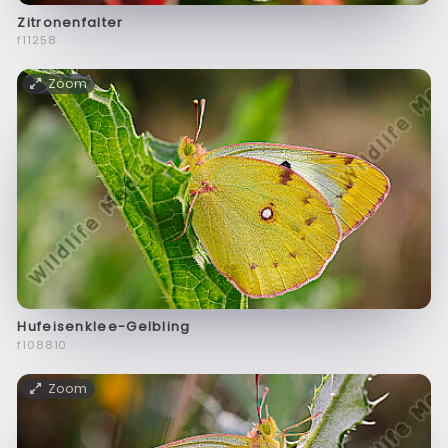
Zitronenfalter
f11258
Zoom
Hufeisenklee-Gelbling
f108810
Zoom