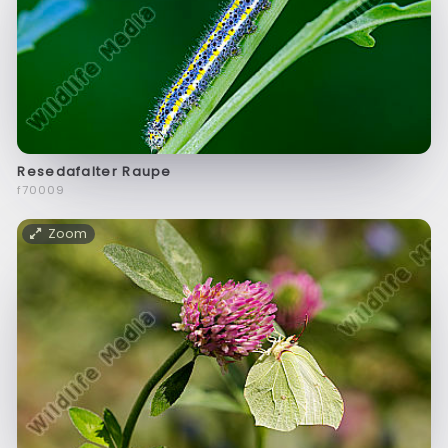
Resedafalter Raupe
f70009
Zoom