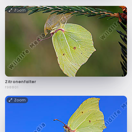
Zoom
Zitronenfalter
f98801
Zoom