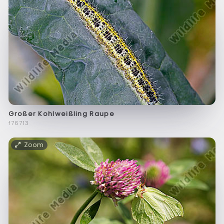
Großer Kohlweißling Raupe
f76713
Zoom